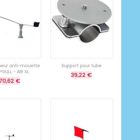
heur anti-mouette
Support pour tube
GULL - AIR XL
39,22 €
70,62 €