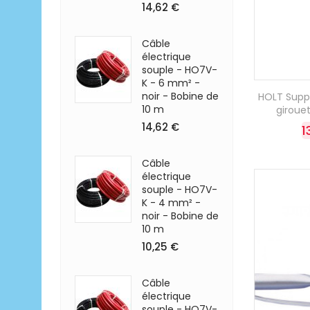
14,62 €
Câble
électrique
souple - HO7V-
K - 6 mm² -
noir - Bobine de
HOLT Supp
10 m
girouet
14,62 €
1
Câble
électrique
souple - HO7V-
K - 4 mm² -
noir - Bobine de
10 m
10,25 €
Câble
électrique
souple - HO7V-