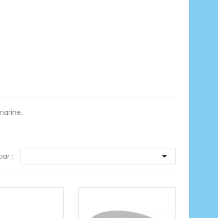
marine.

par :