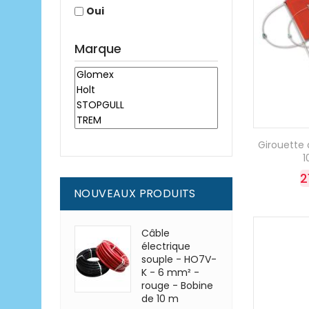
Oui
Marque
Girouette à
2
NOUVEAUX PRODUITS
Câble
électrique
souple - HO7V-
K - 6 mm² -
rouge - Bobine
de 10 m