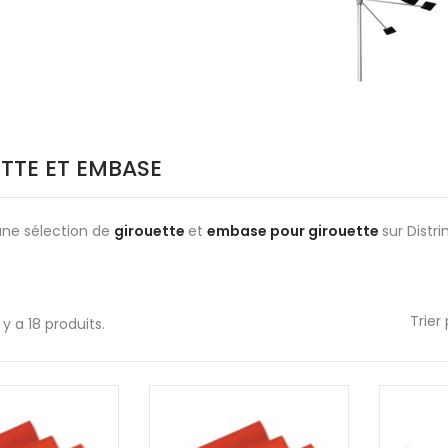
TTE ET EMBASE
une sélection de
girouette
et
embase pour girouette
sur Distri
Trier 
l y a 18 produits.