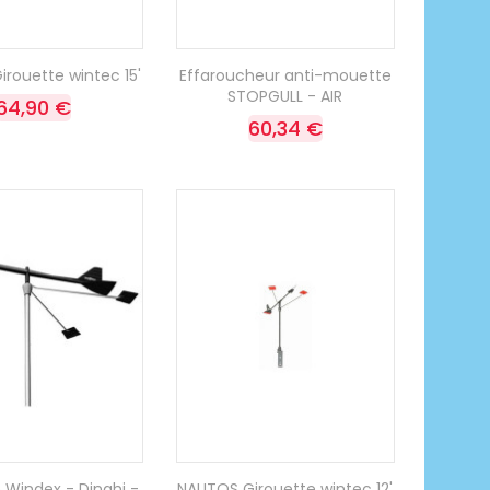
rouette wintec 15'
Effaroucheur anti-mouette
STOPGULL - AIR
64,90 €
60,34 €
 Windex - Dinghi -
NAUTOS Girouette wintec 12'