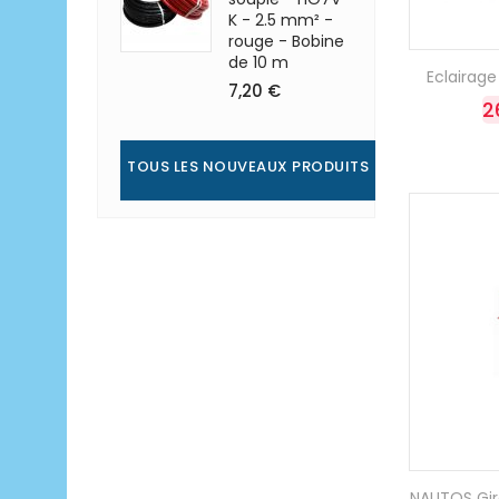
K - 2.5 mm² -
rouge - Bobine
de 10 m
Eclairage
7,20 €
2
TOUS LES NOUVEAUX PRODUITS
NAUTOS Gir