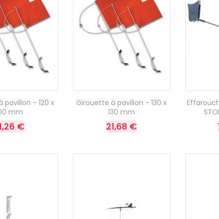
 pavillon - 120 x
Girouette à pavillon - 130 x
Effarouc
100 mm
130 mm
STOP
1,26 €
21,68 €