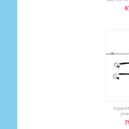
6
Support
pne
7