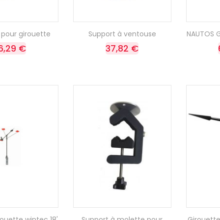
 pour girouette
Support à ventouse
NAUTOS Gi
6,29 €
37,82 €
ouette wintec 18'
Support à molette pour
Girouette