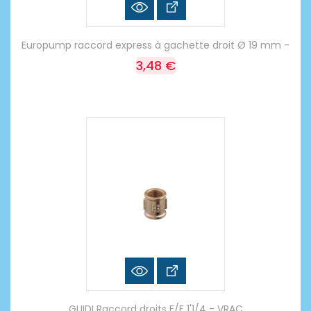
Europump raccord express à gachette droit Ø 19 mm -
3,48 €
GUIDI Raccord droits F/F 1'1/4 - VRAC