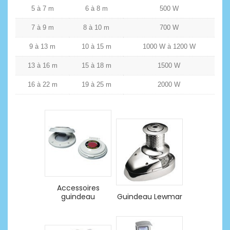
5 à 7 m
6 à 8 m
500 W
7 à 9 m
8 à 10 m
700 W
9 à 13 m
10 à 15 m
1000 W à 1200 W
13 à 16 m
15 à 18 m
1500 W
16 à 22 m
19 à 25 m
2000 W
Accessoires
guindeau
Guindeau Lewmar