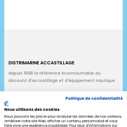
DISTRIMARINE ACCASTILLAGE
depuis 1998 la référence incontournable du
discount d'accastillage et d'équipement nautique
NOS PRODUITS
Politique de confidentialité
NOTRE SOCIÉTÉ
Nous utilisons des cookies
MON COMPTE
Nous pouvons les placer pour analyser les données de nos visiteurs,
améliorer notre site Web, afficher un contenu personnalisé et vous
faire vivre une expérience inoubliable. Pour plus d'informations sur