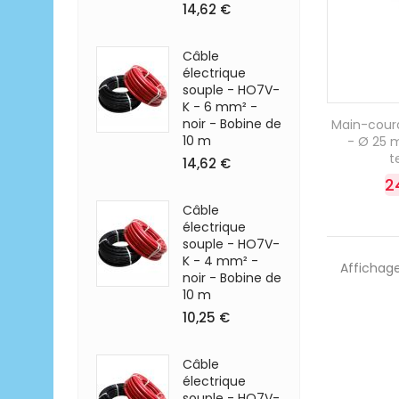
14,62 €
Câble
électrique
souple - HO7V-
K - 6 mm² -
noir - Bobine de
Main-cour
10 m
- Ø 25 
t
14,62 €
2
Câble
électrique
souple - HO7V-
K - 4 mm² -
Affichage
noir - Bobine de
10 m
10,25 €
Câble
électrique
souple - HO7V-