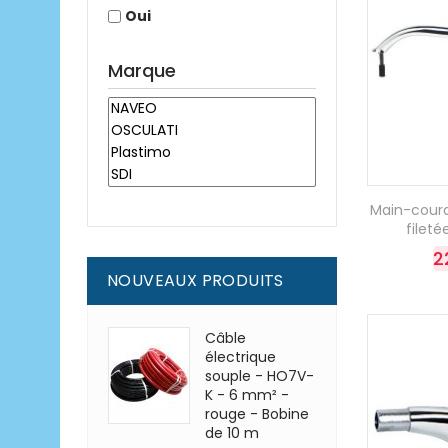
Oui
Marque
Main-coura
filet
2
NOUVEAUX PRODUITS
Câble
électrique
souple - HO7V-
K - 6 mm² -
rouge - Bobine
de 10 m