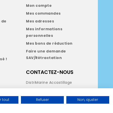
Mon compte
Mes commandes
 de
Mes adresses
Mes informations
personnelles
Mes bons de réduction
Faire une demande
SAV/Rétractation
sé !
CONTACTEZ-NOUS
DistriMarine Accastillage
Tél:
05 35 540 432
contact@distrimarine.com
 tout
Refuser
Non, ajuster