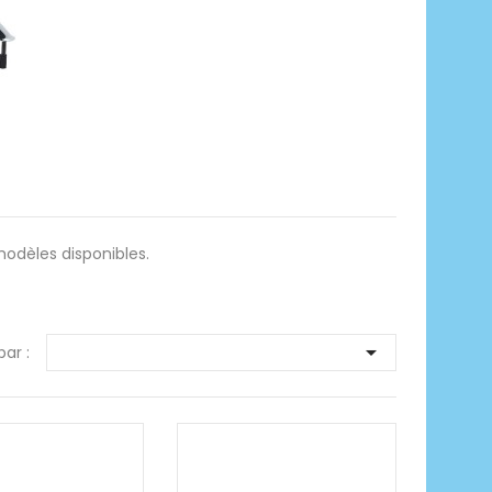
 modèles disponibles.

par :