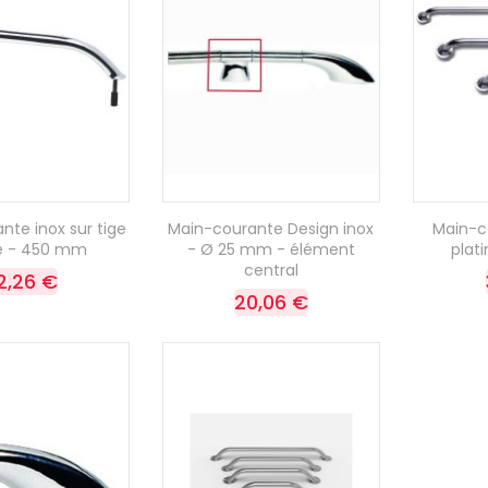
nte inox sur tige
Main-courante Design inox
Main-c
ée - 450 mm
- Ø 25 mm - élément
plat
central
2,26 €
20,06 €