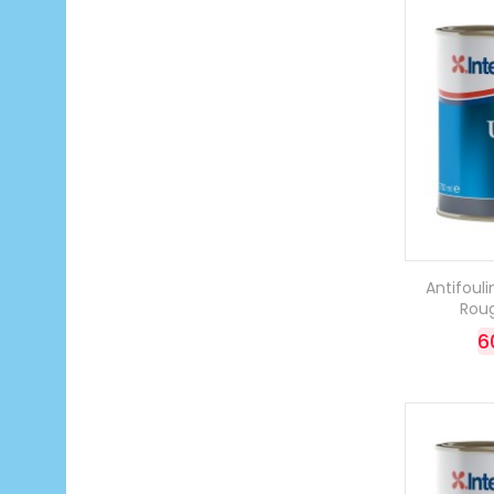
Antifoul
Roug
6