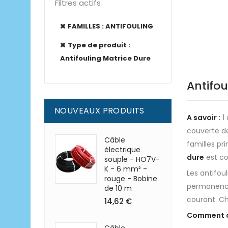
Filtres actifs
FAMILLES : ANTIFOULING
Type de produit :
Antifouling Matrice Dure
Antifou
NOUVEAUX PRODUITS
A savoir :
1 
couverte de
Câble
familles pri
électrique
dure
est co
souple - HO7V-
K - 6 mm² -
Les antifou
rouge - Bobine
permanence.
de 10 m
courant. Ch
14,62 €
Comment ch