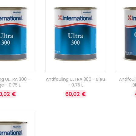
ing ULTRA 300 -
Antifouling ULTRA 300 - Bleu
Antifoul
e - 0.75 L
- 0.75 L
B
0,02 €
60,02 €