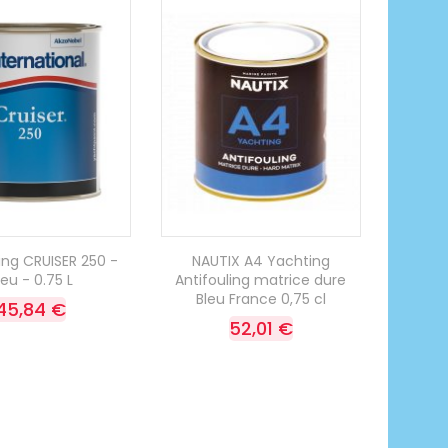
ing CRUISER 250 -
NAUTIX A4 Yachting
leu - 0.75 L
Antifouling matrice dure
Bleu France 0,75 cl
45,84 €
52,01 €