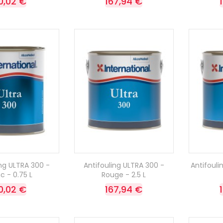
0,02 €
167,94 €
ing ULTRA 300 -
Antifouling ULTRA 300 -
Antifouli
c - 0.75 L
Rouge - 2.5 L
0,02 €
167,94 €