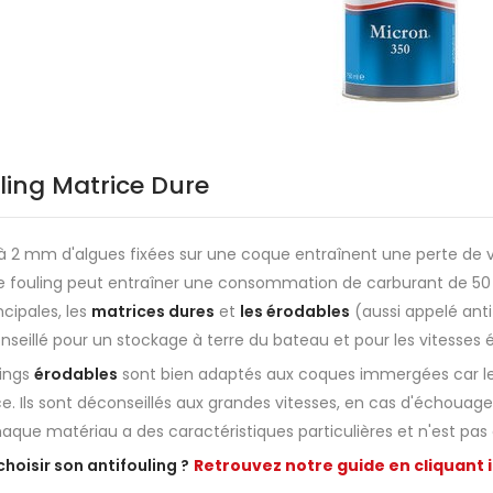
ling Matrice Dure
à 2 mm d'algues fixées sur une coque entraînent une perte de v
 fouling peut entraîner une consommation de carburant de 50 % 
ncipales, les
matrices dures
et
les érodables
(aussi appelé anti
nseillé pour un stockage à terre du bateau et pour les vitesses
lings
érodables
sont bien adaptés aux coques immergées car les 
 Ils sont déconseillés aux grandes vitesses, en cas d'échouag
aque matériau a des caractéristiques particulières et n'est pas 
oisir son antifouling ?
Retrouvez notre guide en cliquant i