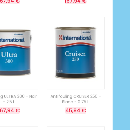
167,94 €
167,94 €
ng ULTRA 300 - Noir
Antifouling CRUISER 250 -
- 2.5 L
Blanc - 0.75 L
167,94 €
45,84 €