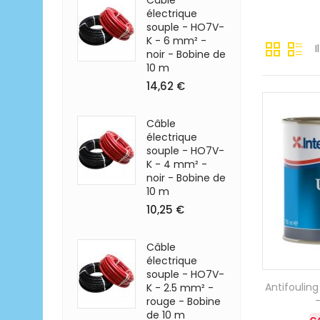
Câble
électrique
souple - HO7V-
K - 6 mm² -
I
noir - Bobine de
10 m
14,62 €
Câble
électrique
souple - HO7V-
K - 4 mm² -
noir - Bobine de
10 m
10,25 €
Câble
électrique
souple - HO7V-
Antifouling
K - 2.5 mm² -
-
rouge - Bobine
de 10 m