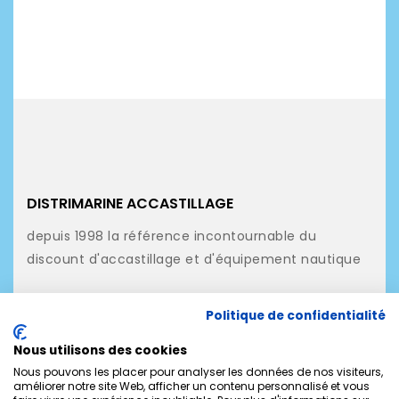
DISTRIMARINE ACCASTILLAGE
depuis 1998 la référence incontournable du
discount d'accastillage et d'équipement nautique
NOS PRODUITS
Politique de confidentialité
NOTRE SOCIÉTÉ
Nous utilisons des cookies
MON COMPTE
Nous pouvons les placer pour analyser les données de nos visiteurs,
améliorer notre site Web, afficher un contenu personnalisé et vous