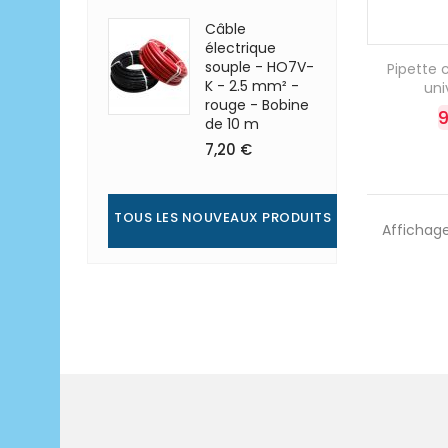
Câble
électrique
souple - HO7V-
Pipette
K - 2.5 mm² -
uni
rouge - Bobine
9
de 10 m
7,20 €
TOUS LES NOUVEAUX PRODUITS
Affichage