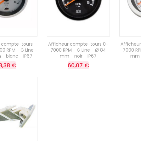
r compte-tours
Afficheur compte-tours 0-
Afficheu
00 RPM - G Line -
7000 RPM - G Line - Ø 84
7000 RP
- blanc - IP67
mm - noir - IP67
mm -
8,38 €
60,07 €