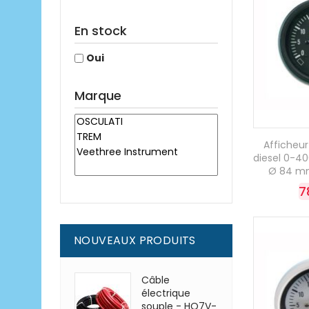
En stock
Oui
Marque
Afficheu
diesel 0-40
Ø 84 mm
7
NOUVEAUX PRODUITS
Câble
électrique
souple - HO7V-