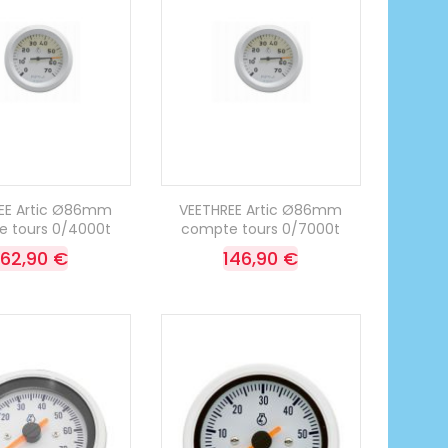
EE Artic Ø86mm
VEETHREE Artic Ø86mm
 tours 0/4000t
compte tours 0/7000t
162,90 €
146,90 €