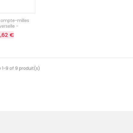
 compte-milles
verselle -
,62 €
 1-9 of 9 produit(s)