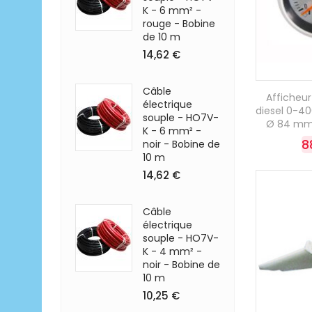
K - 6 mm² -
rouge - Bobine
de 10 m
14,62 €
Câble
Afficheu
électrique
diesel 0-40
souple - HO7V-
Ø 84 mm 
K - 6 mm² -
8
noir - Bobine de
10 m
14,62 €
Câble
électrique
souple - HO7V-
K - 4 mm² -
noir - Bobine de
10 m
10,25 €