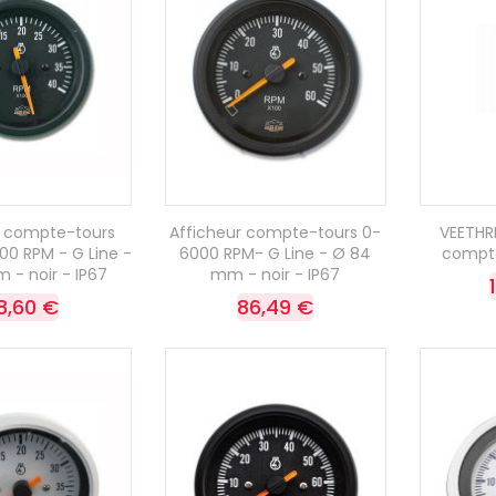
r compte-tours
Afficheur compte-tours 0-
VEETHR
00 RPM - G Line -
6000 RPM- G Line - Ø 84
compte
 - noir - IP67
mm - noir - IP67
8,60 €
86,49 €