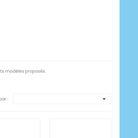
nts modèles proposés.

par :