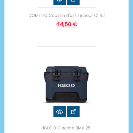
DOMETIC Coussin d'assise pour CI 42
44,50 €
IGLOO Glacière BMX 25