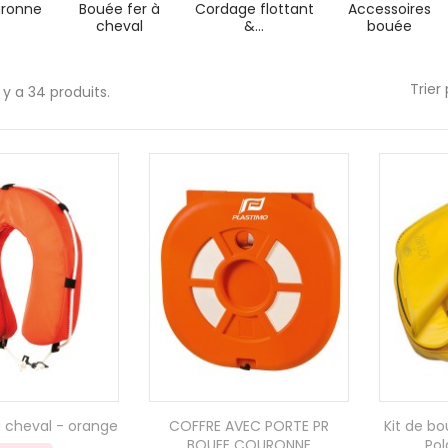
uronne
Bouée fer à
Cordage flottant
Accessoires
cheval
&...
bouée
Trier 
l y a 34 produits.
à cheval - orange
COFFRE AVEC PORTE PR
Kit de b
BOUEE COURONNE
Pol