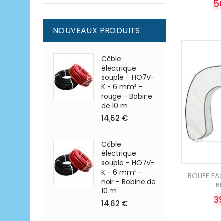
5
NOUVEAUX PRODUITS
Câble
électrique
souple - HO7V-
K - 6 mm² -
rouge - Bobine
de 10 m
14,62 €
Câble
électrique
souple - HO7V-
K - 6 mm² -
BOUEE FA
noir - Bobine de
B
10 m
3
14,62 €