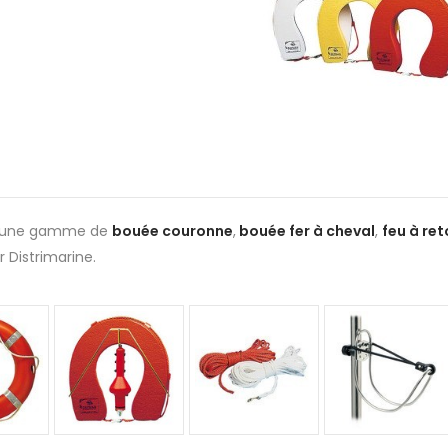
 une gamme de
bouée couronne
,
bouée fer à cheval
,
feu à re
ur Distrimarine.