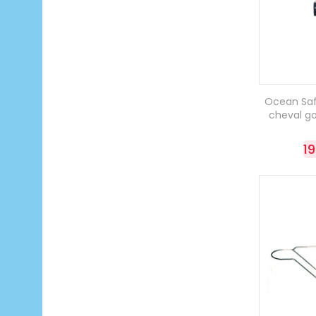
Ocean Saf
cheval g
1