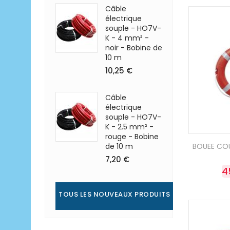
Câble
électrique
souple - HO7V-
K - 4 mm² -
noir - Bobine de
10 m
10,25 €
Câble
électrique
souple - HO7V-
K - 2.5 mm² -
rouge - Bobine
de 10 m
BOUEE CO
7,20 €
4
TOUS LES NOUVEAUX PRODUITS