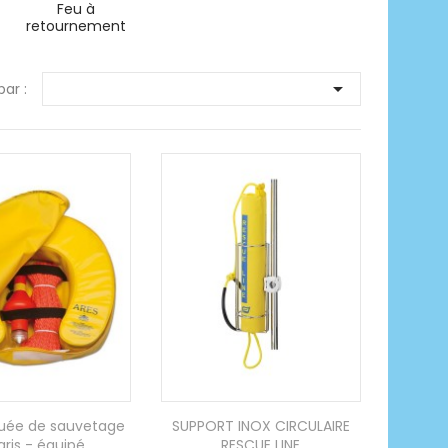
Feu à
retournement

par :
ouée de sauvetage
SUPPORT INOX CIRCULAIRE
aris - équipé
RESCUE LINE