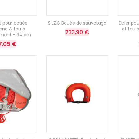
t pour bouée
SILZIG Bouée de sauvetage
Etrier p
nne & feu à
et feu 
233,90 €
ement - 64 cm
7,05 €