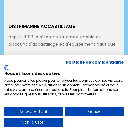
DISTRIMARINE ACCASTILLAGE
depuis 1998 la référence incontournable du
discount d'accastillage et d'équipement nautique
NOS PRODUITS
Politique de confidentialité
NOTRE SOCIÉTÉ
Nous utilisons des cookies
MON COMPTE
Nous pouvons les placer pour analyser les données de nos visiteurs,
améliorer notre site Web, afficher un contenu personnalisé et vous
faire vivre une expérience inoubliable. Pour plus d'informations sur
CONTACTEZ-NOUS
les cookies que nous utilisons, ouvrez les paramètres.
Accepter tout
Refuser
Non, ajuster