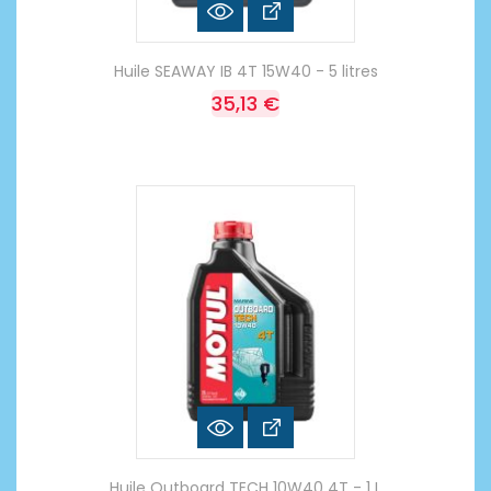
Huile SEAWAY IB 4T 15W40 - 5 litres
35,13 €
Huile Outboard TECH 10W40 4T - 1 L