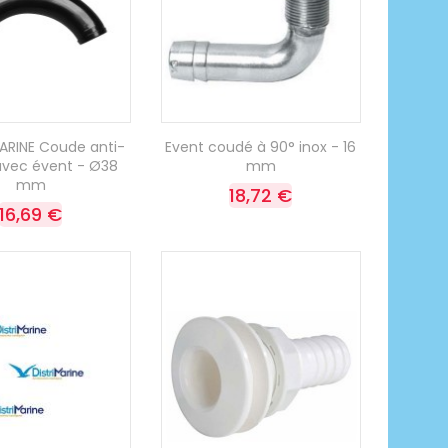
RINE Coude anti-
Event coudé à 90° inox - 16
avec évent - Ø38
mm
mm
18,72 €
16,69 €