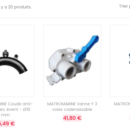
Trier 
l y a 20 produits.
NE Coude anti-
MATROMARINE Vanne Y 3
MATROM
vec évent - Ø19
voies cadenassable
mm
41,80 €
5,49 €