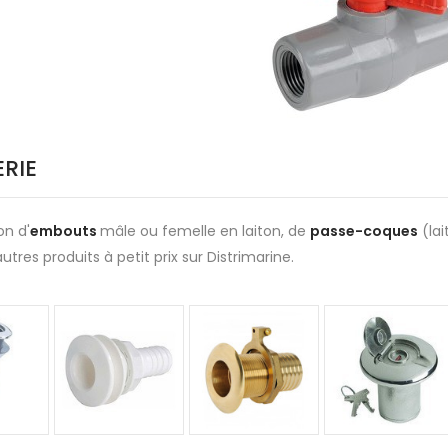
RIE
on d'
embouts
mâle ou femelle en laiton, de
passe-coques
(lai
autres produits à petit prix sur Distrimarine.