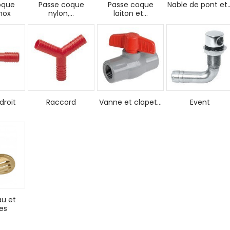
oque
Passe coque
Passe coque
Nable de pont et..
nox
nylon,...
laiton et...
droit
Raccord
Vanne et clapet...
Event
au et
es