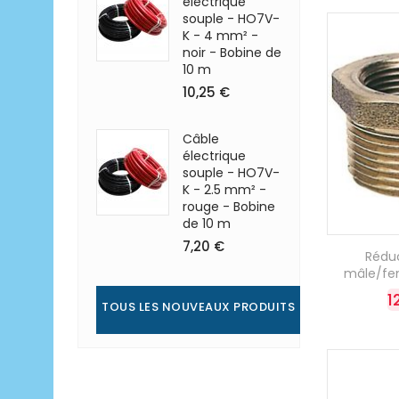
électrique
souple - HO7V-
K - 4 mm² -
noir - Bobine de
10 m
10,25 €
Câble
électrique
souple - HO7V-
K - 2.5 mm² -
rouge - Bobine
de 10 m
7,20 €
Réduc
mâle/feme
1
TOUS LES NOUVEAUX PRODUITS