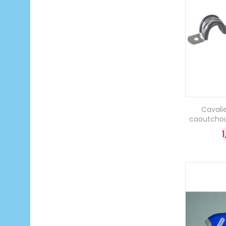
Cavali
caoutchou