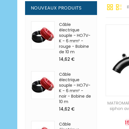
I
NOUVEAUX PRODUITS
Câble
électrique
souple - HO7V-
K - 6 mm² -
rouge - Bobine
de 10 m
14,62 €
Câble
électrique
souple - HO7V-
K - 6 mm² -
noir - Bobine de
10 m
MATROMARI
siphon a
14,62 €
1
Câble