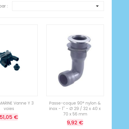

par :
ARINE Vanne Y 3
Passe-coque 90° nylon &
voies
inox - 1'' - Ø 29 / 32 x 40 x
70 x 56 mm
51,05 €
9,92 €