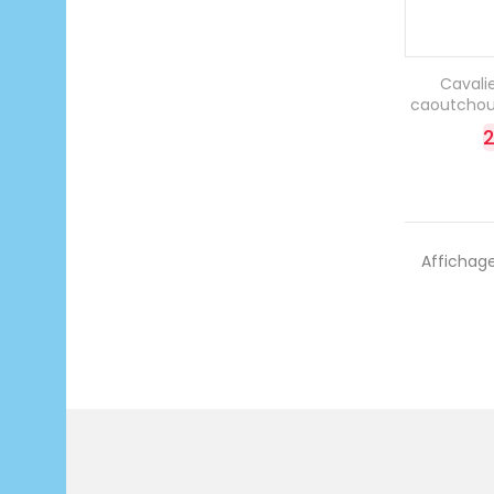
Cavali
caoutchou
2
Affichage