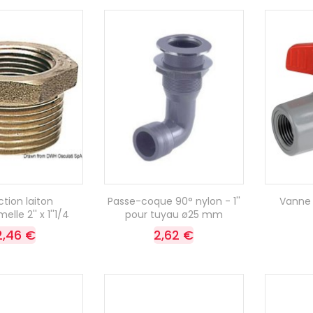
tion laiton
Passe-coque 90° nylon - 1''
Vanne à
lle 2'' x 1''1/4
pour tuyau ø25 mm
2,46 €
2,62 €