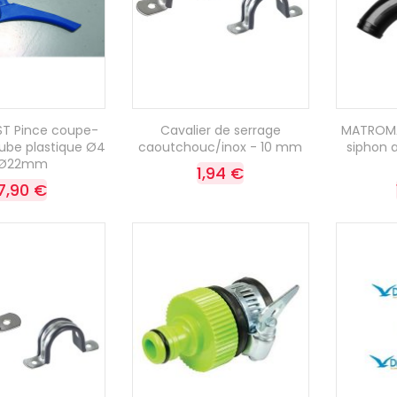
T Pince coupe-
Cavalier de serrage
MATROMA
tube plastique Ø4
caoutchouc/inox - 10 mm
siphon 
 Ø22mm
1,94 €
7,90 €