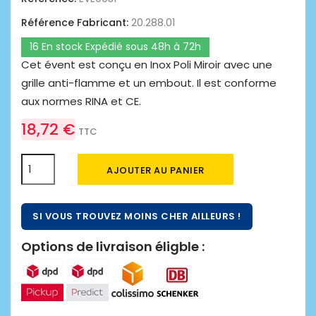
Référence Fabricant:
20.288.01
16 En stock Expédié sous 48h à 72h
Cet évent est conçu en Inox Poli Miroir avec une
grille anti-flamme et un embout. Il est conforme
aux normes RINA et CE.
18,72 €
TTC
AJOUTER AU PANIER
SI VOUS TROUVEZ MOINS CHER AILLEURS !
Options de livraison éligble :