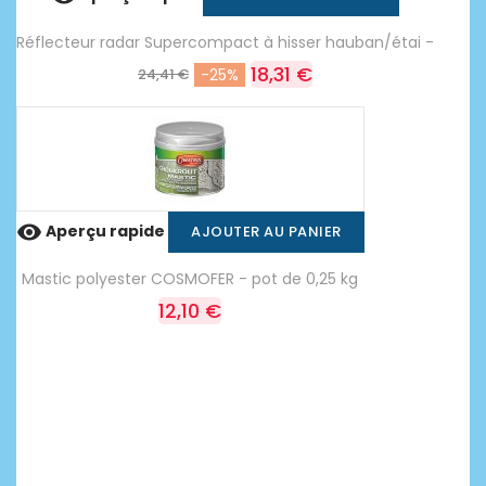
Réflecteur radar Supercompact à hisser hauban/étai -
18,31 €
24,41 €
-25%

Aperçu rapide
AJOUTER AU PANIER
Mastic polyester COSMOFER - pot de 0,25 kg
12,10 €