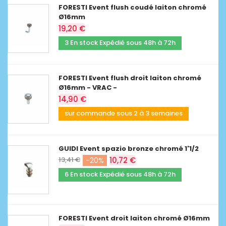
FORESTI Event flush coudé laiton chromé
Ø16mm
19,20 €
3 En stock Expédié sous 48h à 72h
FORESTI Event flush droit laiton chromé
Ø16mm - VRAC -
14,90 €
sur commande sous 2 à 3 semaines
GUIDI Event spazio bronze chromé 1'1/2
13,41 €
10,72 €
-20%
6 En stock Expédié sous 48h à 72h
FORESTI Event droit laiton chromé Ø16mm