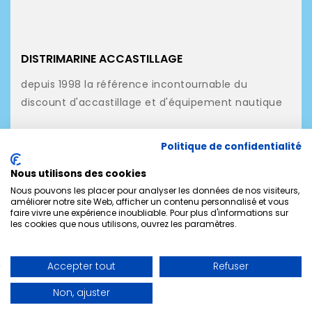
DISTRIMARINE ACCASTILLAGE
depuis 1998 la référence incontournable du
discount d'accastillage et d'équipement nautique
NOS PRODUITS
Politique de confidentialité
NOTRE SOCIÉTÉ
Nous utilisons des cookies
MON COMPTE
Nous pouvons les placer pour analyser les données de nos visiteurs,
améliorer notre site Web, afficher un contenu personnalisé et vous
faire vivre une expérience inoubliable. Pour plus d'informations sur
CONTACTEZ-NOUS
les cookies que nous utilisons, ouvrez les paramètres.
Accepter tout
Refuser
Non, ajuster