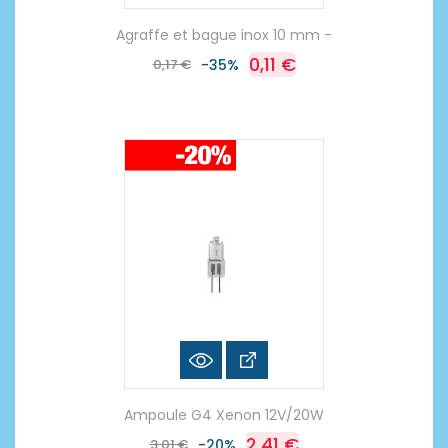
Agraffe et bague inox 10 mm -
0,11 €
0,17 €
-35%
Ampoule G4 Xenon 12V/20W
2,41 €
3,01 €
-20%