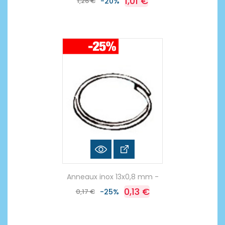
1,01 €
1,26 €
-20%
Anneaux inox 13x0,8 mm -
0,13 €
0,17 €
-25%