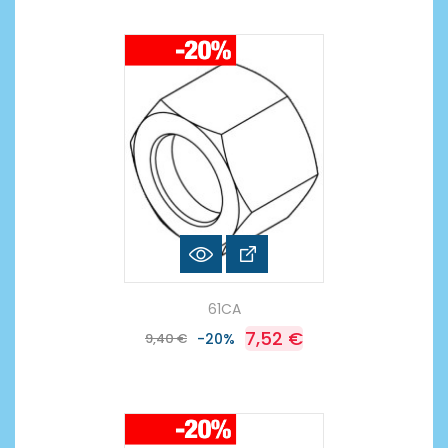
61CA
7,52 €
9,40 €
-20%