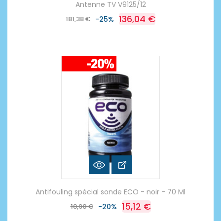
Antenne TV V9125/12
136,04 €
181,38 €
-25%
Antifouling spécial sonde ECO - noir - 70 Ml
15,12 €
18,90 €
-20%