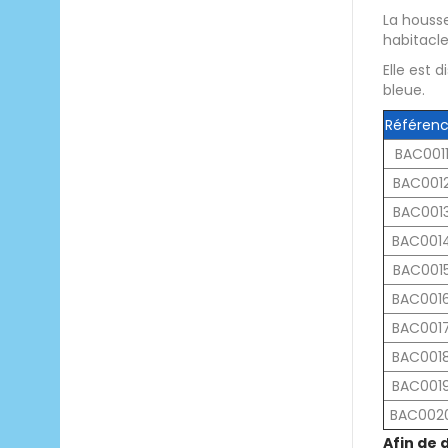
La housse
habitacle/
Elle est 
bleue.
Référen
BAC001
BAC001
BAC001
BAC001
BAC001
BAC001
BAC001
BAC001
BAC001
BAC002
Afin de 