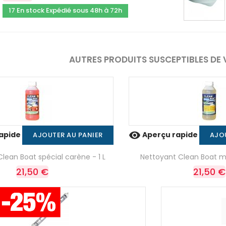
17 En stock Expédié sous 48h à 72h
AUTRES PRODUITS SUSCEPTIBLES DE 

apide
Aperçu rapide
AJOUTER AU PANIER
AJO
lean Boat spécial carène - 1 L
Nettoyant Clean Boat mu
21,50 €
21,50 €