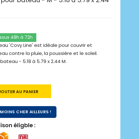
our bateau - M - 5.18 à 5.79 x 2.44
 sous 48h à 72h
au 'Covy Line' est idéale pour couvrir et
u contre la pluie, la poussière et le soleil.
ateau - 5.18 à 5.79 x 2.44 M.
JOUTER AU PANIER
MOINS CHER AILLEURS !
ison éligble :