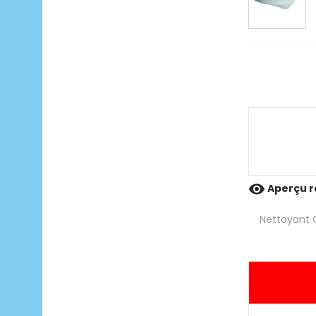

Aperçu r
Nettoyant C