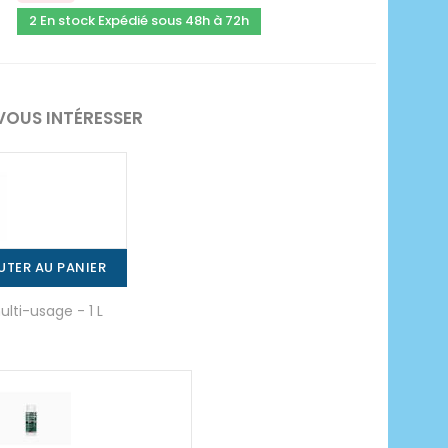
2 En stock Expédié sous 48h à 72h
VOUS INTÉRESSER
UTER AU PANIER
lti-usage - 1 L