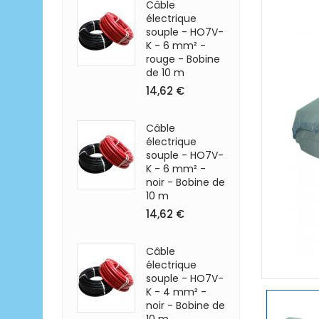
Câble
électrique
souple - HO7V-
K - 6 mm² -
rouge - Bobine
de 10 m
14,62 €
Câble
électrique
souple - HO7V-
K - 6 mm² -
noir - Bobine de
10 m
14,62 €
Câble
électrique
souple - HO7V-
K - 4 mm² -
noir - Bobine de