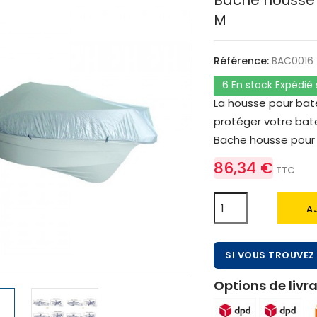
Bâche housse p
M
Référence:
BAC0016
6 En stock Expédié
La housse pour bate
protéger votre batea
Bache housse pour b
86,34 €
TTC
A
SI VOUS TROUVEZ 
Options de livra