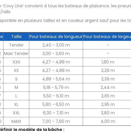
 ‘Covy Line’ convient à tous les bateaux de plaisance. les pne
rails.
disponible en plusieurs tailles et en couleur argent sauf pour les t
ce
Taille
Pour bateaux de longueur
Pour bateaux de largeu
1
Tender
2,40 - 3,00 m
-
2
Maxi Tender
3,00 - 3,60 m
-
3
XXS
4,27 - 4,88 m
1,80 m
4
XS
4,27 - 4,88 m
2,29 m
5
S
4,88 - 5,64 m
2,39 m
6
M
5,18 - 5,79 m
2,44 m
7
L
5,50 - 6,10 m
2,65 m
8
XL
5,80 - 6,50 m
2,95 m
9
XXL
6,30 - 7,10 m
3,80 m
0
MAXI
7,00 - 7,80 m
4,00 m
définir le modèle de la bâche :