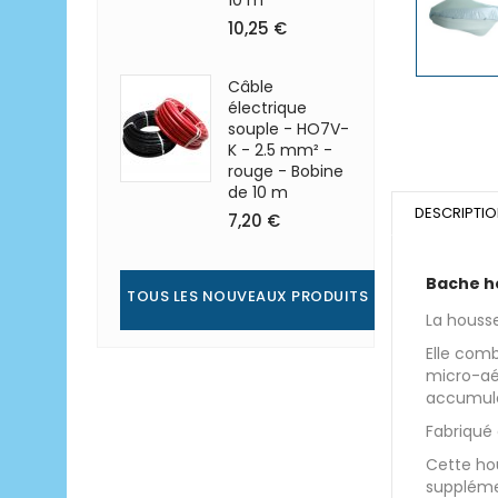
10 m
10,25 €
Câble
électrique
souple - HO7V-
K - 2.5 mm² -
rouge - Bobine
de 10 m
DESCRIPTI
7,20 €
Bache h
TOUS LES NOUVEAUX PRODUITS
La housse
Elle comb
micro-aér
accumula
Fabriqué
Cette ho
suppléme