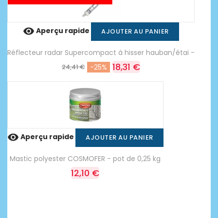

Aperçu rapide
AJOUTER AU PANIER
Réflecteur radar Supercompact à hisser hauban/étai -
18,31 €
24,41 €
-25%

Aperçu rapide
AJOUTER AU PANIER
Mastic polyester COSMOFER - pot de 0,25 kg
12,10 €