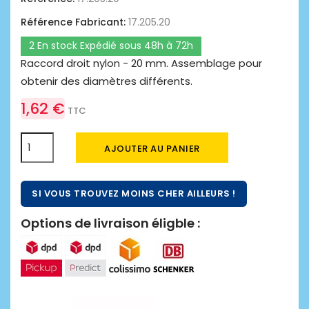
Référence Fabricant:
17.205.20
2 En stock Expédié sous 48h à 72h
Raccord droit nylon - 20 mm. Assemblage pour
obtenir des diamètres différents.
1,62 €
TTC
AJOUTER AU PANIER
SI VOUS TROUVEZ MOINS CHER AILLEURS !
Options de livraison éligble :