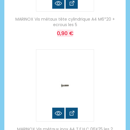
MARINOX Vis métaux tête cylindrique A4 M6*20 +
ecrous les 5
0,90 €
MARINOX Vis métaux inox A4 T.F.H.C 06X25 les 2