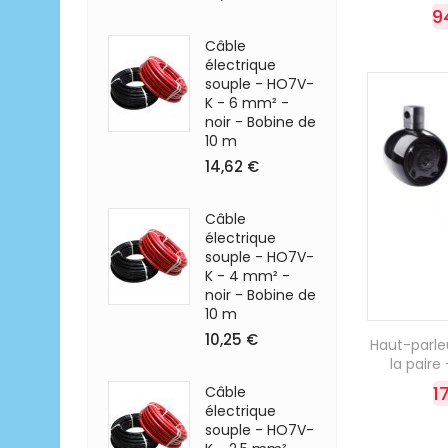
9
Câble
électrique
souple - HO7V-
K - 6 mm² -
noir - Bobine de
10 m
14,62 €
Câble
électrique
souple - HO7V-
K - 4 mm² -
noir - Bobine de
10 m
10,25 €
Haut-parl
la paire
1
Câble
électrique
souple - HO7V-