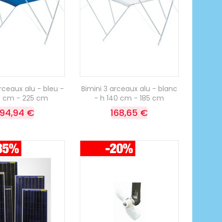
arceaux alu - bleu -
Bimini 3 arceaux alu - blanc
0 cm - 225 cm
- h 140 cm - 185 cm
194,94 €
168,65 €