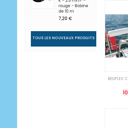
K - 2.5 mm² -
rouge - Bobine
de 10 m
7,20 €
TOUS LES NOUVEAUX PRODUITS
BEDFLEX Co
1