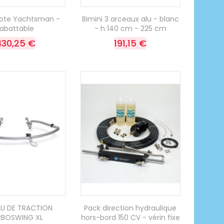
ilote Yachtsman -
Bimini 3 arceaux alu - blanc
rabattable
- h 140 cm - 225 cm
430,25 €
191,15 €
U DE TRACTION
Pack direction hydraulique
RBOSWING XL
hors-bord 150 CV - vérin fixe