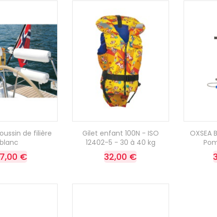
ussin de filière
Gilet enfant 100N - ISO
OXSEA B
blanc
12402-5 - 30 à 40 kg
Pom
07,00 €
32,00 €