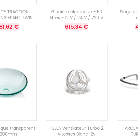
 DE TRACTION
Glacière électrique - 50
Siège p
NG GIANT TWIN
litres - 12 V / 24 V / 220 V
281,62 €
615,34 €
rique transparent
HELLA Ventilateur Turbo 2
ARCEA
 280mm
vitesses Blanc 12v
TU