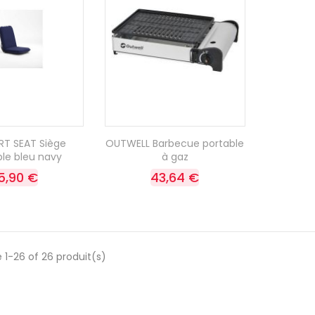
T SEAT Siège
OUTWELL Barbecue portable
ble bleu navy
à gaz
15,90 €
43,64 €
 1-26 of 26 produit(s)