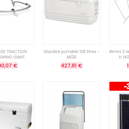
 DE TRACTION
Glacière portable 128 litres -
Bimini 3 
SWING GIANT
M128
h 14
190,07 €
427,81 €