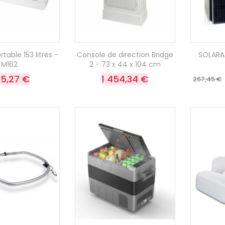
table 153 litres -
Console de direction Bridge
SOLARA
M162
2 - 73 x 44 x 104 cm
5,27 €
1 454,34 €
267,45 €