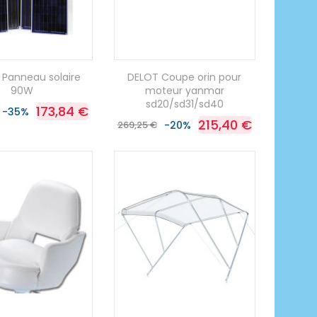
 Panneau solaire
DELOT Coupe orin pour
90W
moteur yanmar
sd20/sd31/sd40
173,84 €
-35%
215,40 €
269,25 €
-20%