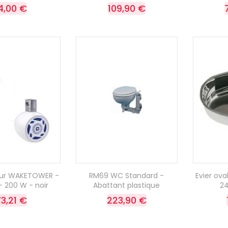
4,00 €
109,90 €
eur WAKETOWER -
RM69 WC Standard -
Evier oval
 - 200 W - noir
Abattant plastique
2
73,21 €
223,90 €