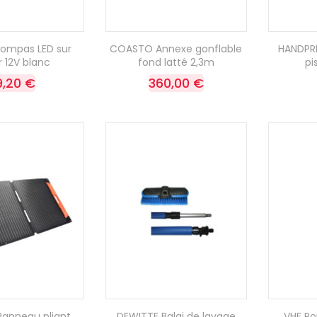
Compas LED sur
COASTO Annexe gonflable
HANDPRE
r 12V blanc
fond latté 2,3m
pi
9,20 €
360,00 €
anneau pliant
DEWITTE Balai de lavage
VHF Po