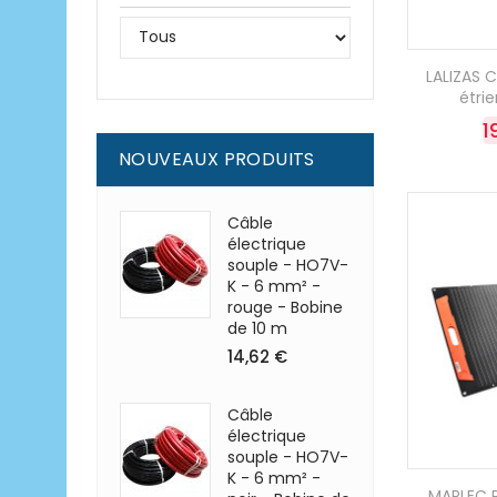
LALIZAS 
étrie
1
NOUVEAUX PRODUITS
Câble
électrique
souple - HO7V-
K - 6 mm² -
rouge - Bobine
de 10 m
14,62 €
Câble
électrique
souple - HO7V-
K - 6 mm² -
MARLEC P