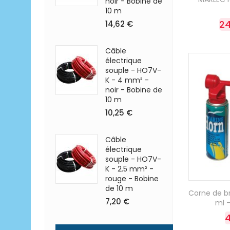
noir - Bobine de
10 m
24
14,62 €
Câble
électrique
souple - HO7V-
K - 4 mm² -
noir - Bobine de
10 m
10,25 €
Câble
électrique
souple - HO7V-
K - 2.5 mm² -
rouge - Bobine
de 10 m
Corne de b
7,20 €
ml -
4