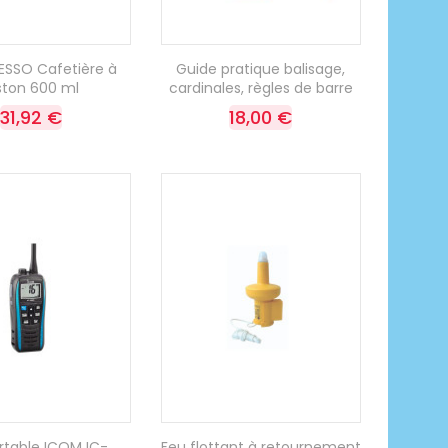
SSO Cafetière à
Guide pratique balisage,
ston 600 ml
cardinales, règles de barre
31,92 €
18,00 €
rtable ICOM IC-
Feu flottant à retournement