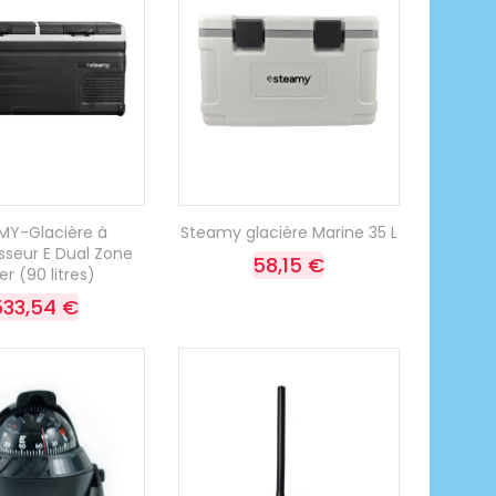
MY-Glacière à
Steamy glacière Marine 35 L
seur E Dual Zone
58,15 €
ler (90 litres)
533,54 €