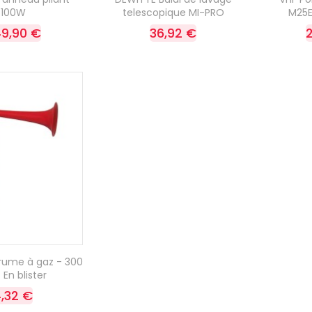
100W
telescopique MI-PRO
M25E
9,90 €
36,92 €
rume à gaz - 300
 En blister
,32 €