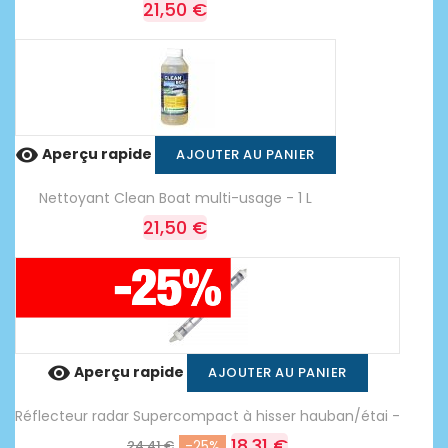
21,50 €

Aperçu rapide
AJOUTER AU PANIER
Nettoyant Clean Boat multi-usage - 1 L
21,50 €

Aperçu rapide
AJOUTER AU PANIER
Réflecteur radar Supercompact à hisser hauban/étai -
18,31 €
24,41 €
-25%