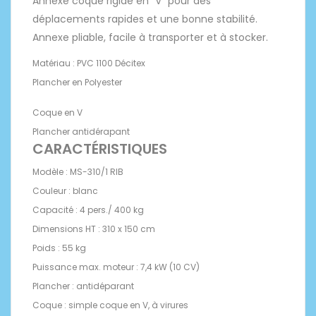
Annexe coque rigide en "V" pour des
déplacements rapides et une bonne stabilité.
Annexe pliable, facile à transporter et à stocker.
Matériau : PVC 1100 Décitex
Plancher en Polyester
Coque en V
Plancher antidérapant
CARACTÉRISTIQUES
Modèle : MS-310/1 RIB
Couleur : blanc
Capacité : 4 pers./ 400 kg
Dimensions HT : 310 x 150 cm
Poids : 55 kg
Puissance max. moteur : 7,4 kW (10 CV)
Plancher : antidéparant
Coque : simple coque en V, à virures