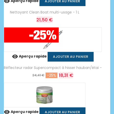

Aperçu rapide
AJOUTER AU PANIER
Nettoyant Clean Boat multi-usage - 1 L
21,50 €

Aperçu rapide
AJOUTER AU PANIER
Réflecteur radar Supercompact à hisser hauban/étai -
18,31 €
24,41 €
-25%

Aperçu rapide
AJOUTER AU PANIER