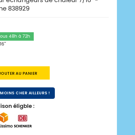
r échangeurs de chaleur 7/16'' -
gine 838929
0
 sous 48h à 72h
6''
JOUTER AU PANIER
MOINS CHER AILLEURS !
ison éligble :