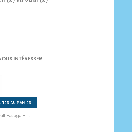
UIT(S) SUIVANT(S)
VOUS INTÉRESSER
UTER AU PANIER
lti-usage - 1 L