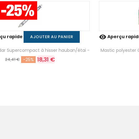

çu rapide
Aperçu rapi
AJOUTER AU PANIER
adar Supercompact à hisser hauban/étai -
Mastic polyester
18,31 €
24,41 €
-25%