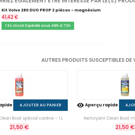
RIEZ ÉGALEMENT ÊTRE INTÉRESSÉ PAR LE(S) PROD
Kit Volvo 280 DUO PROP 2 pièces - magnésium
41,42 €
1 En stock Expédié sous 48h à 72h
AUTRES PRODUITS SUSCEPTIBLES DE 

apide
Aperçu rapide
AJOUTER AU PANIER
AJO
lean Boat spécial carène - 1 L
Nettoyant Clean Boat mu
21,50 €
21,50 €