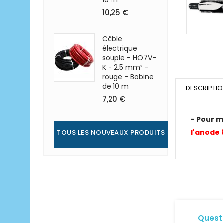
10 m
10,25 €
Câble
électrique
souple - HO7V-
K - 2.5 mm² -
rouge - Bobine
de 10 m
DESCRIPTI
7,20 €
-
Pour m
l'anode
TOUS LES NOUVEAUX PRODUITS
Quest