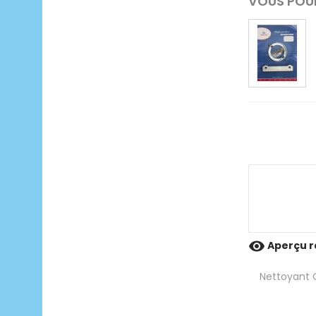
VOUS POUR

Aperçu r
Nettoyant C