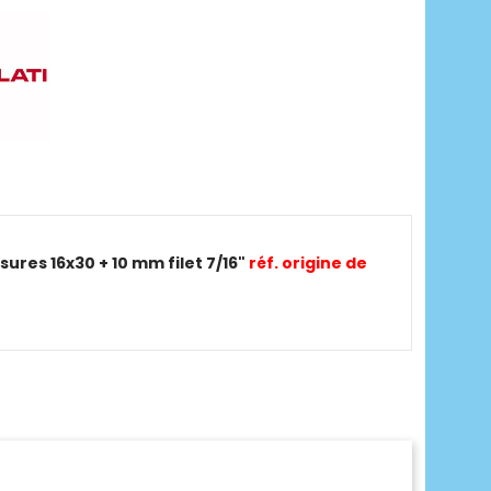
res 16x30 + 10 mm filet 7/16"
réf. origine de