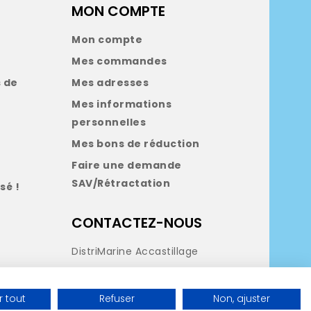
MON COMPTE
Mon compte
Mes commandes
 de
Mes adresses
Mes informations
personnelles
Mes bons de réduction
Faire une demande
SAV/Rétractation
sé !
CONTACTEZ-NOUS
DistriMarine Accastillage
Tél:
05 35 540 432
contact@distrimarine.com
 tout
Refuser
Non, ajuster