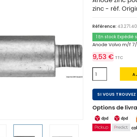
Anode zinc pou
zinc - réf. Ori
Référence:
43.271.4
1 En stock Expédié
Anode Volvo m/f 7/1
9,53 €
TTC
A
SI VOUS TROUVEZ 
Options de livra