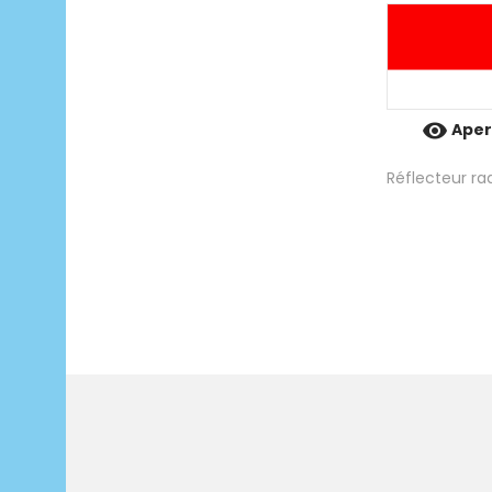

Aper
Réflecteur r