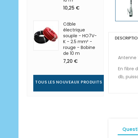
10 m
10,25 €
Câble
électrique
souple - HO7V-
DESCRIPTI
K - 2.5 mm² -
rouge - Bobine
de 10 m
Antenne V
7,20 €
En fibre 
db, puis
TOUS LES NOUVEAUX PRODUITS
Quest