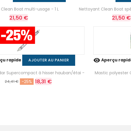
Clean Boat multi-usage - 1 L
Nettoyant Clean Boat spéc
21,50 €
21,50 €

çu rapide
Aperçu rapi
AJOUTER AU PANIER
adar Supercompact à hisser hauban/étai -
Mastic polyester
18,31 €
24,41 €
-25%