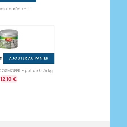
ial carène - 1 L
de
AJOUTER AU PANIER
 COSMOFER - pot de 0,25 kg
12,10 €