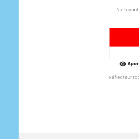
Nettoyant 

Aper
Réflecteur r