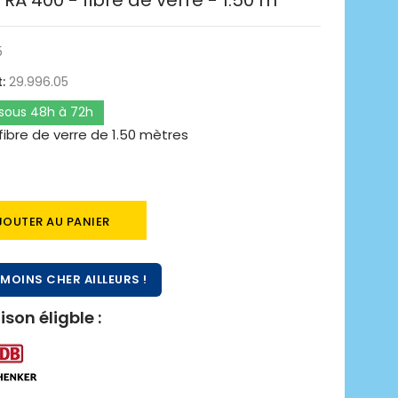
RA 400 - fibre de verre - 1.50 m
5
:
29.996.05
 sous 48h à 72h
fibre de verre de 1.50 mètres
JOUTER AU PANIER
MOINS CHER AILLEURS !
ison éligble :