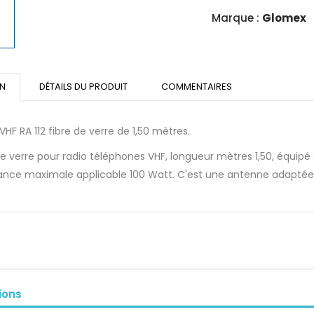
Marque :
Glomex
ON
DÉTAILS DU PRODUIT
COMMENTAIRES
HF RA 112 fibre de verre de 1,50 mètres.
de verre pour radio téléphones VHF, longueur mètres 1,50, équipé
sance maximale applicable 100 Watt. C'est une antenne adaptée
ions