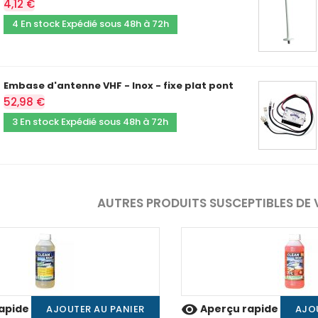
4,12 €
4 En stock Expédié sous 48h à 72h
Embase d'antenne VHF - Inox - fixe plat pont
52,98 €
3 En stock Expédié sous 48h à 72h
AUTRES PRODUITS SUSCEPTIBLES DE 

apide
Aperçu rapide
AJOUTER AU PANIER
AJO