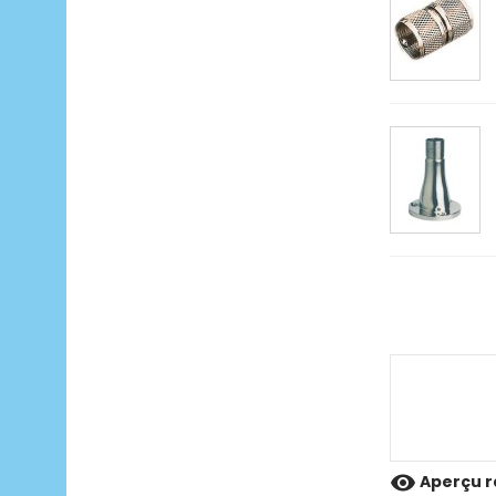

Aperçu r