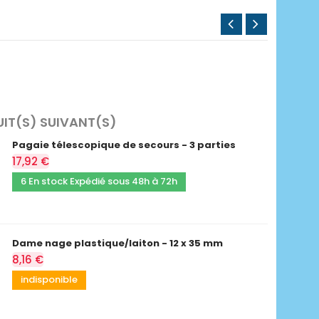
UIT(S) SUIVANT(S)
Pagaie télescopique de secours - 3 parties
17,92 €
6 En stock Expédié sous 48h à 72h
Dame nage plastique/laiton - 12 x 35 mm
8,16 €
indisponible