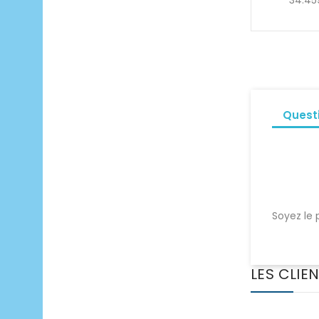
34.45
Quest
Soyez le 
LES CLIE