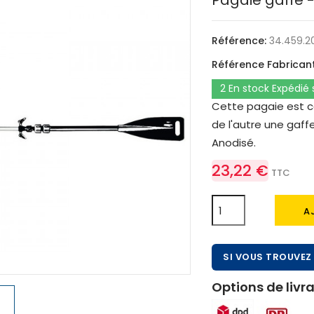
Pagaie gaffe 
Référence:
34.459.2
Référence Fabricant
2 En stock Expédié
Cette pagaie est c
de l'autre une gaff
Anodisé.
23,22 €
TTC
A
SI VOUS TROUVEZ 
Options de livra