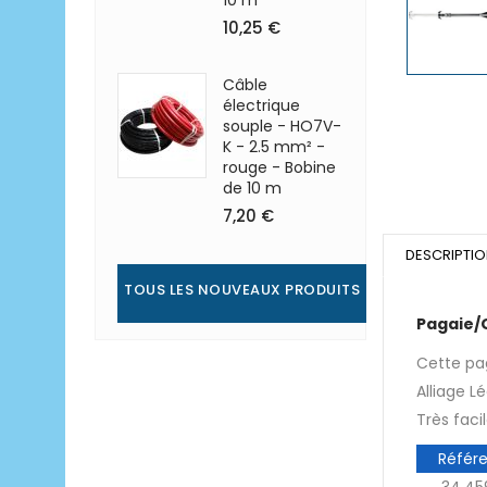
10 m
10,25 €
Câble
électrique
souple - HO7V-
K - 2.5 mm² -
rouge - Bobine
de 10 m
7,20 €
DESCRIPTI
TOUS LES NOUVEAUX PRODUITS
Pagaie/
Cette pa
Alliage L
Très faci
Référ