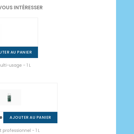
VOUS INTÉRESSER
UTER AU PANIER
lti-usage - 1 L
de
AJOUTER AU PANIER
t professionnel - 1 L