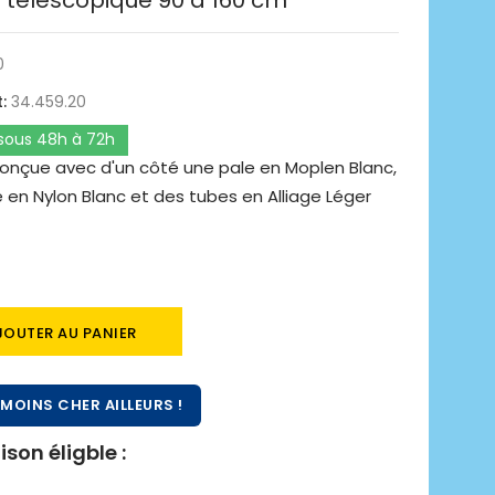
- télescopique 90 à 160 cm
0
:
34.459.20
 sous 48h à 72h
onçue avec d'un côté une pale en Moplen Blanc,
e en Nylon Blanc et des tubes en Alliage Léger
JOUTER AU PANIER
MOINS CHER AILLEURS !
ison éligble :