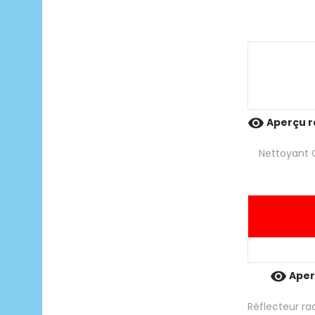

Aperçu r
Nettoyant C

Aper
Réflecteur r