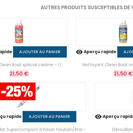
AUTRES PRODUITS SUSCEPTIBLES DE 

apide
Aperçu rapide
AJOUTER AU PANIER
AJO
lean Boat spécial carène - 1 L
Nettoyant Clean Boat mu
21,50 €
21,50 €

çu rapide
Aperçu rapi
AJOUTER AU PANIER
adar Supercompact à hisser hauban/étai -
Dérouillan