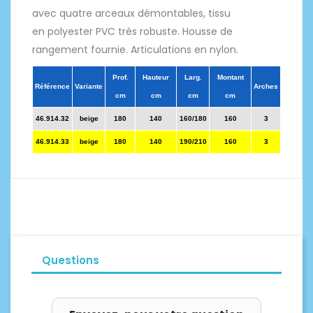
avec quatre arceaux démontables, tissu
en polyester PVC très robuste. Housse de
rangement fournie. Articulations en nylon.
Prof.
Hauteur
Larg.
Montant
Référence
Variante
Arches
cm
cm
cm
cm
46.914.32
beige
180
140
160/180
160
3
46.914.33
beige
180
140
190/210
160
3
Questions