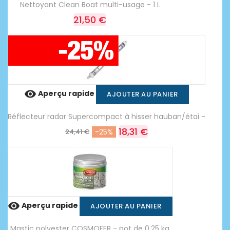
Nettoyant Clean Boat multi-usage - 1 L
21,50 €

Aperçu rapide
AJOUTER AU PANIER
Réflecteur radar Supercompact à hisser hauban/étai -
18,31 €
24,41 €
-25%

Aperçu rapide
AJOUTER AU PANIER
Mastic polyester COSMOFER - pot de 0,25 kg