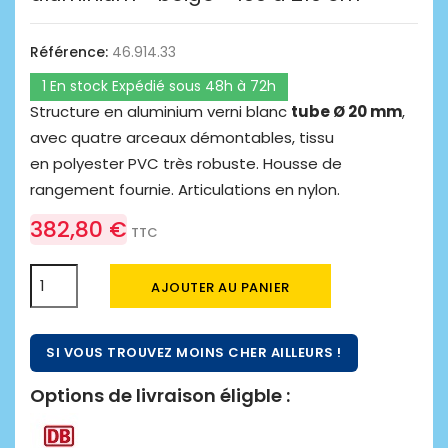
Référence:
46.914.33
1 En stock Expédié sous 48h à 72h
Structure en aluminium verni blanc
tube Ø 20 mm
,
avec quatre arceaux démontables, tissu
en polyester PVC très robuste. Housse de
rangement fournie. Articulations en nylon.
382,80 €
TTC
AJOUTER AU PANIER
SI VOUS TROUVEZ MOINS CHER AILLEURS !
Options de livraison éligble :