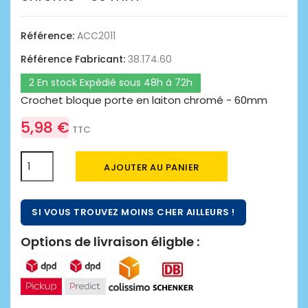
Référence:
ACC2011
Référence Fabricant:
38.174.60
2 En stock Expédié sous 48h à 72h
Crochet bloque porte en laiton chromé - 60mm
5,98 €
TTC
AJOUTER AU PANIER
SI VOUS TROUVEZ MOINS CHER AILLEURS !
Options de livraison éligble :