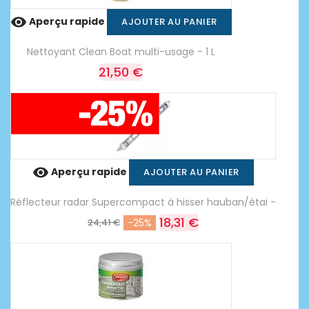

Aperçu rapide
AJOUTER AU PANIER
Nettoyant Clean Boat multi-usage - 1 L
21,50 €

Aperçu rapide
AJOUTER AU PANIER
Réflecteur radar Supercompact à hisser hauban/étai -
18,31 €
24,41 €
-25%