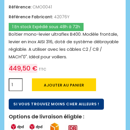
Référence:
CMO0041
Référence Fabricant:
42076Y
1 En stock Expédié sous 48h à 72h
Boîtier mono-levier ultraflex B400. Modèle frontale,
levier en inox AISI 316, doté de système débrayable
réglable. A utiliser avec les câbles C2 / C8 /
MACH"0". Idéal pour voiliers.
449,50 €
TTC
AJOUTER AU PANIER
SI VOUS TROUVEZ MOINS CHER AILLEURS !
Options de livraison éligble :