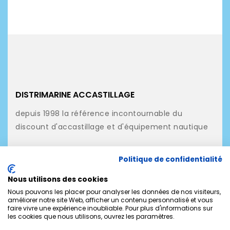
DISTRIMARINE ACCASTILLAGE
depuis 1998 la référence incontournable du
discount d'accastillage et d'équipement nautique
NOS PRODUITS
Politique de confidentialité
NOTRE SOCIÉTÉ
Nous utilisons des cookies
MON COMPTE
Nous pouvons les placer pour analyser les données de nos visiteurs,
améliorer notre site Web, afficher un contenu personnalisé et vous
faire vivre une expérience inoubliable. Pour plus d'informations sur
CONTACTEZ-NOUS
les cookies que nous utilisons, ouvrez les paramètres.