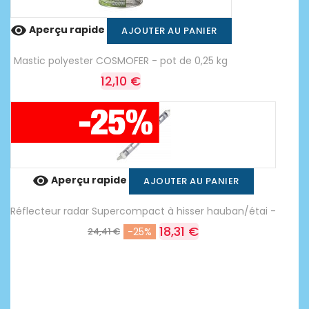

Aperçu rapide
AJOUTER AU PANIER
Mastic polyester COSMOFER - pot de 0,25 kg
12,10 €

Aperçu rapide
AJOUTER AU PANIER
Réflecteur radar Supercompact à hisser hauban/étai -
18,31 €
24,41 €
-25%