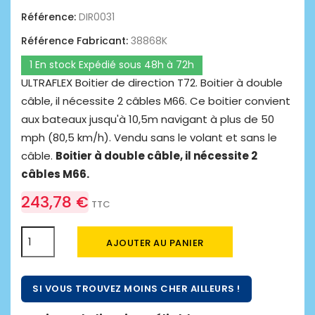
Référence:
DIR0031
Référence Fabricant:
38868K
1 En stock Expédié sous 48h à 72h
ULTRAFLEX Boitier de direction T72. Boitier à double
câble, il nécessite 2 câbles M66. Ce boitier convient
aux bateaux jusqu'à 10,5m navigant à plus de 50
mph (80,5 km/h). Vendu sans le volant et sans le
câble.
Boitier à double câble, il nécessite 2
câbles M66.
243,78 €
TTC
AJOUTER AU PANIER
SI VOUS TROUVEZ MOINS CHER AILLEURS !