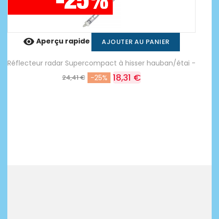

Aperçu rapide
AJOUTER AU PANIER
Réflecteur radar Supercompact à hisser hauban/étai -
18,31 €
24,41 €
-25%