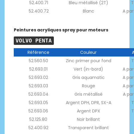
52.400.71
Bleu métallisé (2T)
T
52.400.72
Blanc
A par
Peintures acryliques spray pour moteurs
VOLVO PENTA
Référence
Couleur
52.560.50
Zinc primer pour fond
T
52.693.01
Vert (in-bord)
A par
52.693.02
Gris aquamatic
A par
52.693.03
Rouge
A par
52.693.04
Gris métallisé
A par
52.693.05
Argent DPH, DPR, SX-A
T
52.693.06
Argent DPX
T
52.125.80
Noir brillant
52.400.92
Transparent brillant