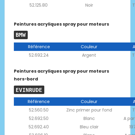
52.125.80
Noir
T
Peintures acryliques spray pour moteurs
BMW
Référence
Couleur
52.692.24
Argent
T
Peintures acryliques spray pour moteurs
hors-bord
EVINRUDE
Référence
Couleur
52.560.50
Zinc primer pour fond
T
52.692.50
Blanc
A par
52.692.40
Bleu clair
19