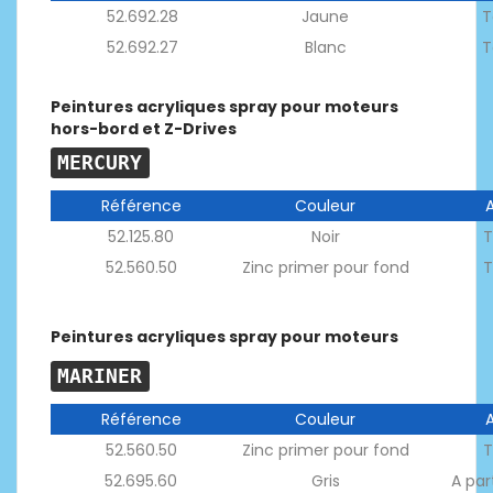
52.692.28
Jaune
T
52.692.27
Blanc
T
Peintures acryliques spray pour moteurs
hors
-bord et Z-Drives
MERCURY
Référence
Couleur
52.125.80
Noir
T
52.560.50
Zinc primer pour fond
T
Peintures acryliques spray pour moteurs
MARINER
Référence
Couleur
52.560.50
Zinc primer pour fond
T
52.695.60
Gris
A par