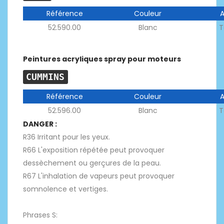
Référence
Couleur
52.590.00
Blanc
T
Peintures acryliques spray pour moteurs
CUMMINS
Référence
Couleur
52.596.00
Blanc
T
DANGER :
R36 Irritant pour les yeux.
R66 L'exposition répétée peut provoquer
dessèchement ou gerçures de la peau.
R67 L'inhalation de vapeurs peut provoquer
somnolence et vertiges.
Phrases S: