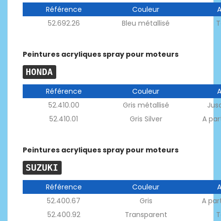
Référence
Couleur
52.692.26
Bleu métallisé
T
Peintures acryliques spray pour moteurs
HONDA
Référence
Couleur
52.410.00
Gris métallisé
Jus
52.410.01
Gris Silver
A par
Peintures acryliques spray pour moteurs
SUZUKI
Référence
Couleur
52.400.67
Gris
A par
52.400.92
Transparent
T