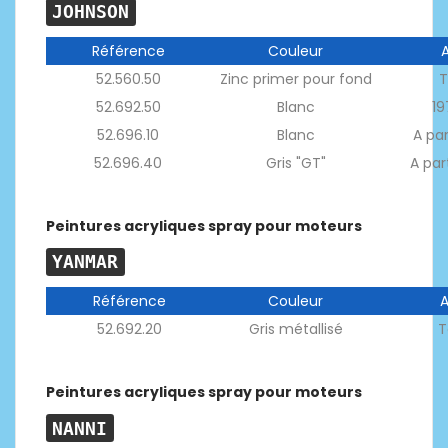
JOHNSON
Référence
Couleur
52.560.50
Zinc primer pour fond
T
52.692.50
Blanc
19
52.696.10
Blanc
A par
52.696.40
Gris "GT"
A par
Peintures acryliques spray pour moteurs
YANMAR
Référence
Couleur
52.692.20
Gris métallisé
T
Peintures acryliques spray pour moteurs
NANNI