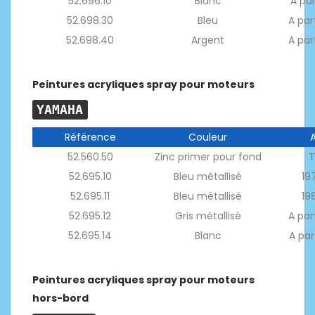
52.696.10
Blanc
A par
52.698.30
Bleu
A par
52.698.40
Argent
A par
Peintures acryliques spray pour moteurs
YAMAHA
Référence
Couleur
52.560.50
Zinc primer pour fond
T
52.695.10
Bleu métallisé
19
52.695.11
Bleu métallisé
19
52.695.12
Gris métallisé
A par
52.695.14
Blanc
A par
Peintures acryliques spray pour moteurs
hors-bord