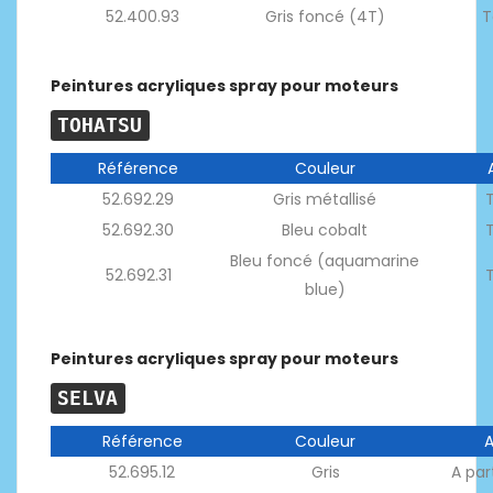
52.400.93
Gris foncé (4T)
T
Peintures acryliques spray pour moteurs
TOHATSU
Référence
Couleur
52.692.29
Gris métallisé
52.692.30
Bleu cobalt
Bleu foncé (aquamarine
52.692.31
blue)
Peintures acryliques spray pour moteurs
SELVA
Référence
Couleur
52.695.12
Gris
A par