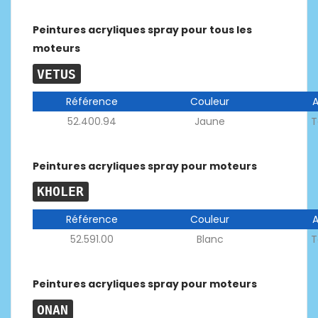
Peintures acryliques spray pour tous les
moteurs
VETUS
Référence
Couleur
52.400.94
Jaune
T
Peintures acryliques spray pour moteurs
KHOLER
Référence
Couleur
52.591.00
Blanc
T
Peintures acryliques spray pour moteurs
ONAN