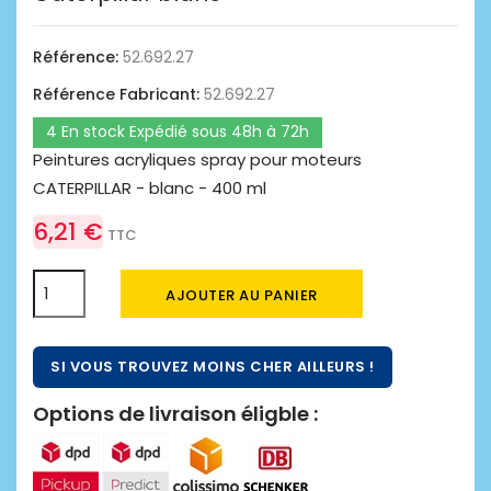
Référence:
52.692.27
Référence Fabricant:
52.692.27
4 En stock Expédié sous 48h à 72h
Peintures acryliques spray pour moteurs
CATERPILLAR - blanc - 400 ml
6,21 €
TTC
AJOUTER AU PANIER
SI VOUS TROUVEZ MOINS CHER AILLEURS !
Options de livraison éligble :