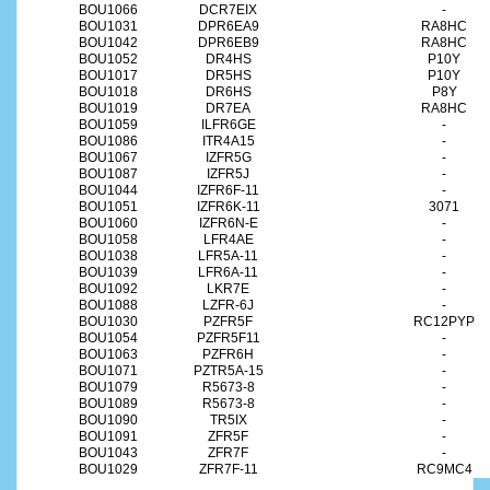
BOU1066
DCR7EIX
-
BOU1031
DPR6EA9
RA8HC
BOU1042
DPR6EB9
RA8HC
BOU1052
DR4HS
P10Y
BOU1017
DR5HS
P10Y
BOU1018
DR6HS
P8Y
BOU1019
DR7EA
RA8HC
BOU1059
ILFR6GE
-
BOU1086
ITR4A15
-
BOU1067
IZFR5G
-
BOU1087
IZFR5J
-
BOU1044
IZFR6F-11
-
BOU1051
IZFR6K-11
3071
BOU1060
IZFR6N-E
-
BOU1058
LFR4AE
-
BOU1038
LFR5A-11
-
BOU1039
LFR6A-11
-
BOU1092
LKR7E
-
BOU1088
LZFR-6J
-
BOU1030
PZFR5F
RC12PYP
BOU1054
PZFR5F11
-
BOU1063
PZFR6H
-
BOU1071
PZTR5A-15
-
BOU1079
R5673-8
-
BOU1089
R5673-8
-
BOU1090
TR5IX
-
BOU1091
ZFR5F
-
BOU1043
ZFR7F
-
BOU1029
ZFR7F-11
RC9MC4