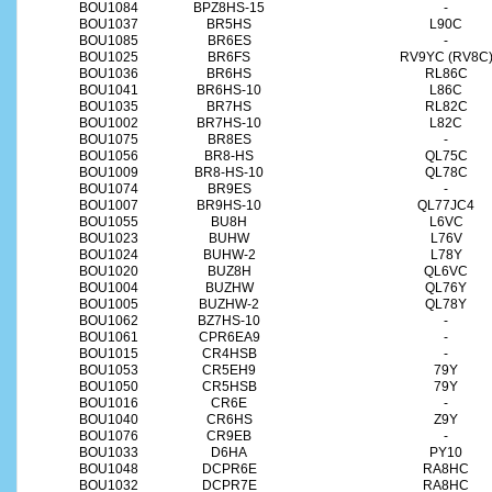
BOU1084
BPZ8HS-15
-
BOU1037
BR5HS
L90C
BOU1085
BR6ES
-
BOU1025
BR6FS
RV9YC (RV8C
BOU1036
BR6HS
RL86C
BOU1041
BR6HS-10
L86C
BOU1035
BR7HS
RL82C
BOU1002
BR7HS-10
L82C
BOU1075
BR8ES
-
BOU1056
BR8-HS
QL75C
BOU1009
BR8-HS-10
QL78C
BOU1074
BR9ES
-
BOU1007
BR9HS-10
QL77JC4
BOU1055
BU8H
L6VC
BOU1023
BUHW
L76V
BOU1024
BUHW-2
L78Y
BOU1020
BUZ8H
QL6VC
BOU1004
BUZHW
QL76Y
BOU1005
BUZHW-2
QL78Y
BOU1062
BZ7HS-10
-
BOU1061
CPR6EA9
-
BOU1015
CR4HSB
-
BOU1053
CR5EH9
79Y
BOU1050
CR5HSB
79Y
BOU1016
CR6E
-
BOU1040
CR6HS
Z9Y
BOU1076
CR9EB
-
BOU1033
D6HA
PY10
BOU1048
DCPR6E
RA8HC
BOU1032
DCPR7E
RA8HC