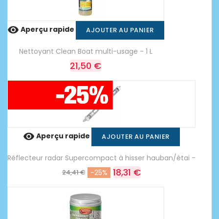

Aperçu rapide
AJOUTER AU PANIER
Nettoyant Clean Boat multi-usage - 1 L
21,50 €

Aperçu rapide
AJOUTER AU PANIER
Réflecteur radar Supercompact à hisser hauban/étai -
18,31 €
24,41 €
-25%