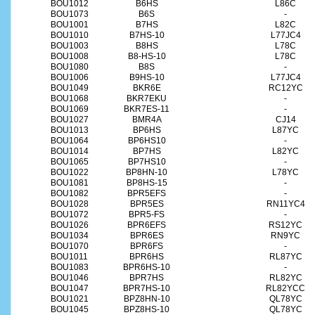
BOU1012
B6HS
L86C
BOU1073
B6S
-
BOU1001
B7HS
L82C
BOU1010
B7HS-10
L77JC4
BOU1003
B8HS
L78C
BOU1008
B8-HS-10
L78C
BOU1080
B8S
-
BOU1006
B9HS-10
L77JC4
BOU1049
BKR6E
RC12YC
BOU1068
BKR7EKU
-
BOU1069
BKR7ES-11
-
BOU1027
BMR4A
CJ14
BOU1013
BP6HS
L87YC
BOU1064
BP6HS10
-
BOU1014
BP7HS
L82YC
BOU1065
BP7HS10
-
BOU1022
BP8HN-10
L78YC
BOU1081
BP8HS-15
-
BOU1082
BPR5EFS
-
BOU1028
BPR5ES
RN11YC4
BOU1072
BPR5-FS
-
BOU1026
BPR6EFS
RS12YC
BOU1034
BPR6ES
RN9YC
BOU1070
BPR6FS
-
BOU1011
BPR6HS
RL87YC
BOU1083
BPR6HS-10
-
BOU1046
BPR7HS
RL82YC
BOU1047
BPR7HS-10
RL82YCC
BOU1021
BPZ8HN-10
QL78YC
BOU1045
BPZ8HS-10
QL78YC