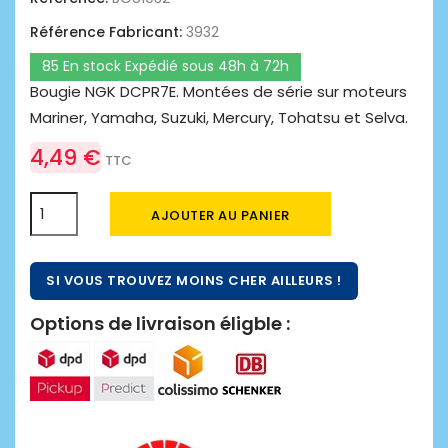
Référence Fabricant:
3932
85 En stock Expédié sous 48h à 72h
Bougie NGK DCPR7E. Montées de série sur moteurs
Mariner, Yamaha, Suzuki, Mercury, Tohatsu et Selva.
4,49 €
TTC
AJOUTER AU PANIER
SI VOUS TROUVEZ MOINS CHER AILLEURS !
Options de livraison éligble :