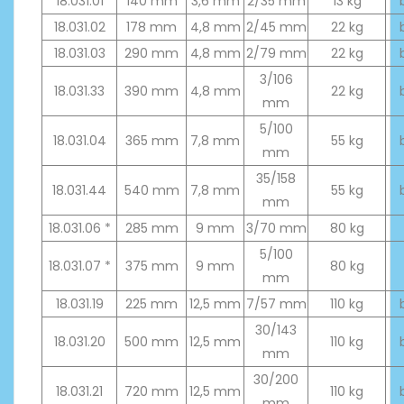
18.031.01
140 mm
3,6 mm
2/35 mm
13 kg
b
18.031.02
178 mm
4,8 mm
2/45 mm
22 kg
b
18.031.03
290 mm
4,8 mm
2/79 mm
22 kg
b
3/106
18.031.33
390 mm
4,8 mm
22 kg
b
mm
5/100
18.031.04
365 mm
7,8 mm
55 kg
b
mm
35/158
18.031.44
540 mm
7,8 mm
55 kg
b
mm
18.031.06 *
285 mm
9 mm
3/70 mm
80 kg
5/100
18.031.07 *
375 mm
9 mm
80 kg
mm
18.031.19
225 mm
12,5 mm
7/57 mm
110 kg
b
30/143
18.031.20
500 mm
12,5 mm
110 kg
b
mm
30/200
18.031.21
720 mm
12,5 mm
110 kg
b
mm