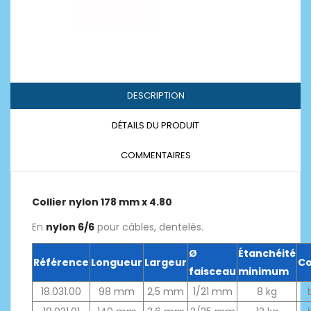
DESCRIPTION
DÉTAILS DU PRODUIT
COMMENTAIRES
Collier nylon 178 mm x 4.80
En
nylon 6/6
pour câbles, dentelés.
Ø
Étanchéité
Référence
Longueur
Largeur
Co
faisceau
minimum
18.031.00
98 mm
2,5 mm
1/21 mm
8 kg
b