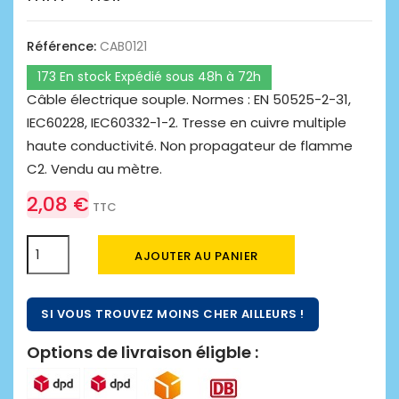
Référence:
CAB0121
173 En stock Expédié sous 48h à 72h
Câble électrique souple. Normes : EN 50525-2-31,
IEC60228, IEC60332-1-2. Tresse en cuivre multiple
haute conductivité. Non propagateur de flamme
C2. Vendu au mètre.
2,08 €
TTC
AJOUTER AU PANIER
SI VOUS TROUVEZ MOINS CHER AILLEURS !
Options de livraison éligble :