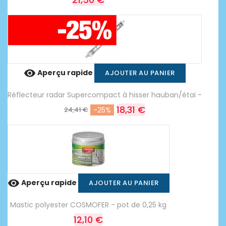

Aperçu rapide
AJOUTER AU PANIER
Réflecteur radar Supercompact à hisser hauban/étai -
18,31 €
24,41 €
-25%

Aperçu rapide
AJOUTER AU PANIER
Mastic polyester COSMOFER - pot de 0,25 kg
12,10 €