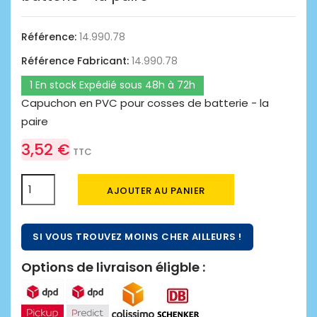
Référence:
14.990.78
Référence Fabricant:
14.990.78
1 En stock Expédié sous 48h à 72h
Capuchon en PVC pour cosses de batterie - la
paire
3,52 €
TTC
AJOUTER AU PANIER
SI VOUS TROUVEZ MOINS CHER AILLEURS !
Options de livraison éligble :