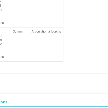
.30
30 mm
Articulation à fourche
.30
ions