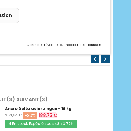
stion
Consulter, révoquer ou modifier des données
UIT(S) SUIVANT(S)
Ancre Delta acier zingué - 16 kg
269,64 €
188,75 €
-30%
4 En stock Expédié sous 48h à 72h