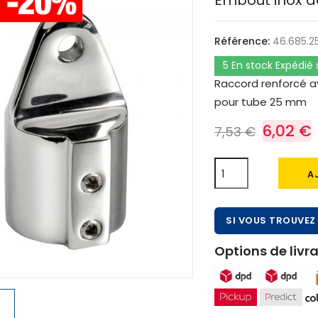
Embout inox d
Référence:
46.685.2
5 En stock Expédié
Raccord renforcé av
pour tube 25 mm
6,02 €
7,53 €
A
SI VOUS TROUVEZ 
Options de livra