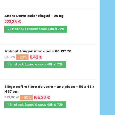
Ancre Delta acier zingué - 25 kg
223,35 €
2 En stock Expédié sous 48h à 72h
Embout tangon inox - pour 60.137.70
8,03 €
6,42 €
-20%
1 En stock Expédié sous 48h à 72h
Siège coffre fibre de verre - une place - 59 x 43 x
H 37 cm
413,00 €
165,20 €
-60%
1 En stock Expédié sous 48h à 72h