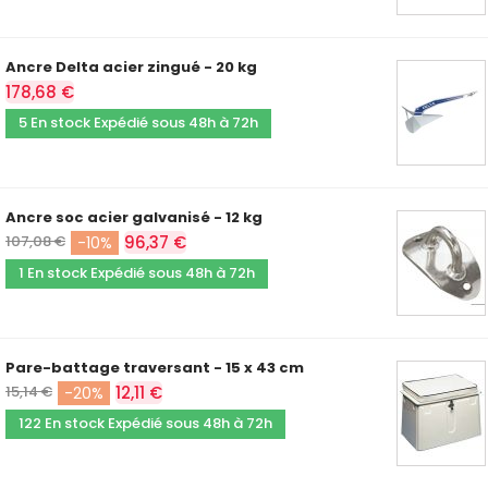
Ancre Delta acier zingué - 20 kg
178,68 €
5 En stock Expédié sous 48h à 72h
Ancre soc acier galvanisé - 12 kg
107,08 €
96,37 €
-10%
1 En stock Expédié sous 48h à 72h
Pare-battage traversant - 15 x 43 cm
15,14 €
12,11 €
-20%
122 En stock Expédié sous 48h à 72h