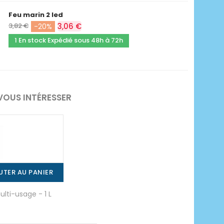
Feu marin 2 led
3,82 €
3,06 €
-20%
1 En stock Expédié sous 48h à 72h
VOUS INTÉRESSER
UTER AU PANIER
lti-usage - 1 L