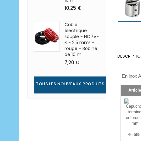
10 m
10,25 €
Câble
électrique
souple - HO7V-
K - 2.5 mm² -
rouge - Bobine
de 10 m
DESCRIPTI
7,20 €
En inox A
TOUS LES NOUVEAUX PRODUITS
Article
46.685