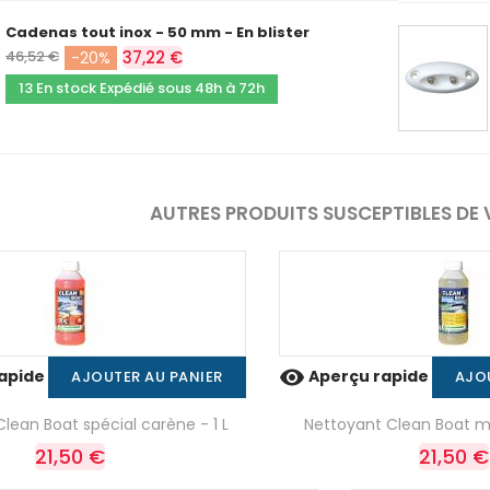
Cadenas tout inox - 50 mm - En blister
46,52 €
37,22 €
-20%
13 En stock Expédié sous 48h à 72h
AUTRES PRODUITS SUSCEPTIBLES DE 

apide
Aperçu rapide
AJOUTER AU PANIER
AJO
lean Boat spécial carène - 1 L
Nettoyant Clean Boat mu
21,50 €
21,50 €