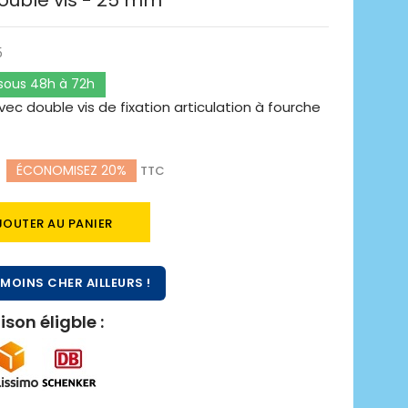
ouble vis - 25 mm
5
 sous 48h à 72h
ec double vis de fixation articulation à fourche
ÉCONOMISEZ 20%
TTC
JOUTER AU PANIER
MOINS CHER AILLEURS !
ison éligble :