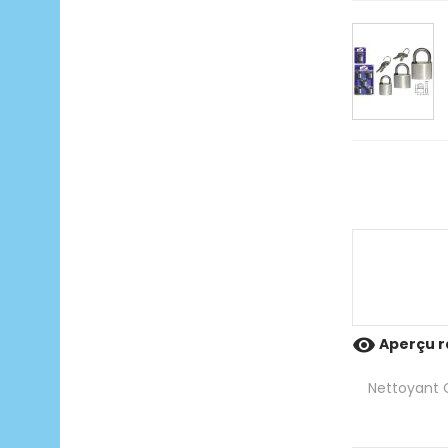

Aperçu r
Nettoyant C