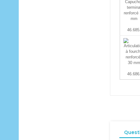
46.685
46.686
Quest