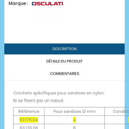
Marque :
DESCRIPTION
DÉTAILS DU PRODUIT
COMMENTAIRES
Crochets spécifiques pour sandows en nylon.
Ils se fixent par un nœud.
Référence
Pour sandows Ø mm
Condit
63.176.04
4
63.176.06
6