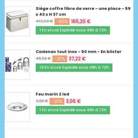
Siège coffre fibre de verre - une place - 59
x 43 x H 37 cm
413,00 €
165,20 €
-60%
1 En stock Expédié sous 48h à 72h
Cadenas tout inox - 50 mm - En blister
46,52 €
37,22 €
-20%
13 En stock Expédié sous 48h à 72h
Feu marin 2 led
3,82 €
3,06 €
-20%
1 En stock Expédié sous 48h à 72h