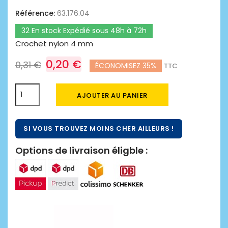
Référence:
63.176.04
32 En stock Expédié sous 48h à 72h
Crochet nylon 4 mm
0,20 €
0,31 €
ÉCONOMISEZ 35%
TTC
AJOUTER AU PANIER
SI VOUS TROUVEZ MOINS CHER AILLEURS !
Options de livraison éligble :