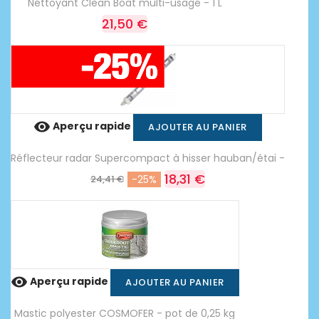
Nettoyant Clean Boat multi-usage - 1 L
21,50 €

Aperçu rapide
AJOUTER AU PANIER
Réflecteur radar Supercompact à hisser hauban/étai -
18,31 €
24,41 €
-25%

Aperçu rapide
AJOUTER AU PANIER
Mastic polyester COSMOFER - pot de 0,25 kg