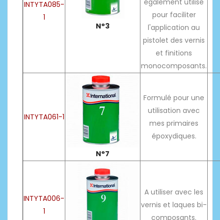
également utilisé
INTYTA085-
pour faciliter
1
N°3
l'application au
pistolet des vernis
et finitions
monocomposants.
Formulé pour une
utilisation avec
INTYTA061-1
mes primaires
époxydiques.
N°7
A utiliser avec les
INTYTA006-
vernis et laques bi-
1
composants.