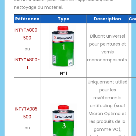
nettoyage du matériel.
Référence
Type
Description
Co
INTYTA800-
Diluant universel
500
pour peintures et
ou
vernis
INTYTA800-
monocomposants.
1
N°1
Uniquement utilisé
pour les
revêtements
antifouling (sauf
INTYTA085-
Micron Optima et
500
les produits de la
ou
gamme VC),