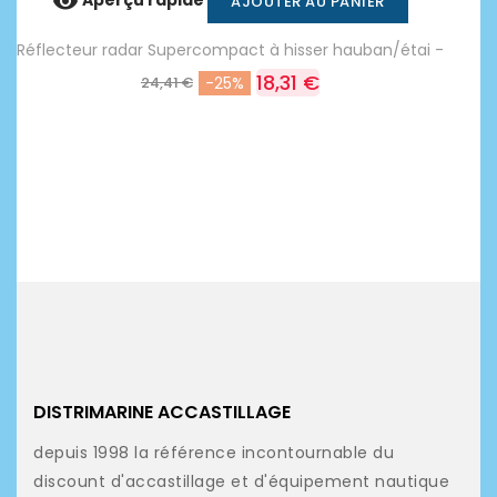

Aperçu rapide
AJOUTER AU PANIER
Réflecteur radar Supercompact à hisser hauban/étai -
18,31 €
24,41 €
-25%
DISTRIMARINE ACCASTILLAGE
depuis 1998 la référence incontournable du
discount d'accastillage et d'équipement nautique