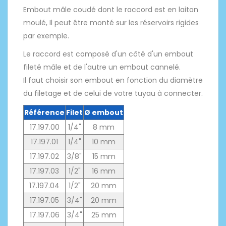
Embout mâle coudé dont le raccord est en laiton
moulé, Il peut être monté sur les réservoirs rigides
par exemple.
Le raccord est composé d'un côté d'un embout
fileté mâle et de l'autre un embout cannelé.
Il faut choisir son embout en fonction du diamètre
du filetage et de celui de votre tuyau à connecter.
Référence
Filet
Ø embout
17.197.00
1/4"
8 mm
17.197.01
1/4"
10 mm
17.197.02
3/8"
15 mm
17.197.03
1/2"
16 mm
17.197.04
1/2"
20 mm
17.197.05
3/4"
20 mm
17.197.06
3/4"
25 mm