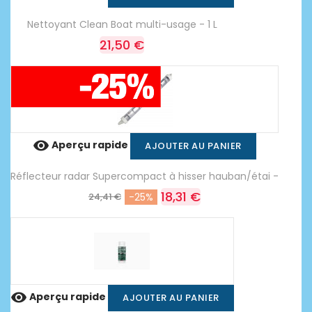
Nettoyant Clean Boat multi-usage - 1 L
21,50 €

Aperçu rapide
AJOUTER AU PANIER
Réflecteur radar Supercompact à hisser hauban/étai -
18,31 €
24,41 €
-25%

Aperçu rapide
AJOUTER AU PANIER