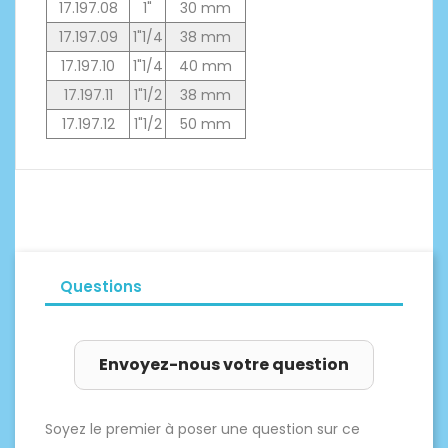
17.197.08
1"
30 mm
17.197.09
1"1/4
38 mm
17.197.10
1"1/4
40 mm
17.197.11
1"1/2
38 mm
17.197.12
1"1/2
50 mm
Questions
Envoyez-nous votre question
Soyez le premier à poser une question sur ce