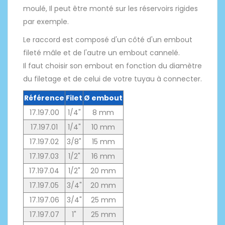
moulé, Il peut être monté sur les réservoirs rigides
par exemple.
Le raccord est composé d'un côté d'un embout
fileté mâle et de l'autre un embout cannelé.
Il faut choisir son embout en fonction du diamètre
du filetage et de celui de votre tuyau à connecter.
Référence
Filet
Ø embout
17.197.00
1/4"
8 mm
17.197.01
1/4"
10 mm
17.197.02
3/8"
15 mm
17.197.03
1/2"
16 mm
17.197.04
1/2"
20 mm
17.197.05
3/4"
20 mm
17.197.06
3/4"
25 mm
17.197.07
1"
25 mm