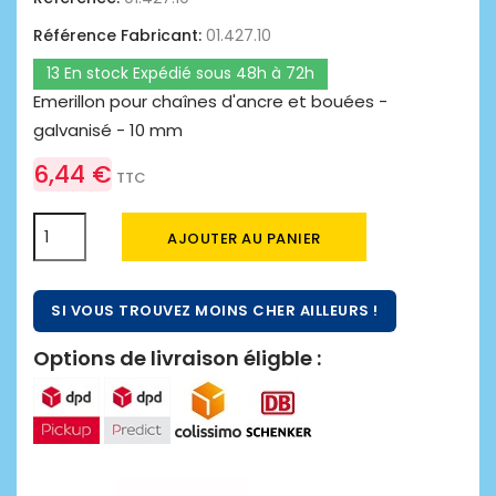
Référence Fabricant:
01.427.10
13 En stock Expédié sous 48h à 72h
Emerillon pour chaînes d'ancre et bouées -
galvanisé - 10 mm
6,44 €
TTC
AJOUTER AU PANIER
SI VOUS TROUVEZ MOINS CHER AILLEURS !
Options de livraison éligble :