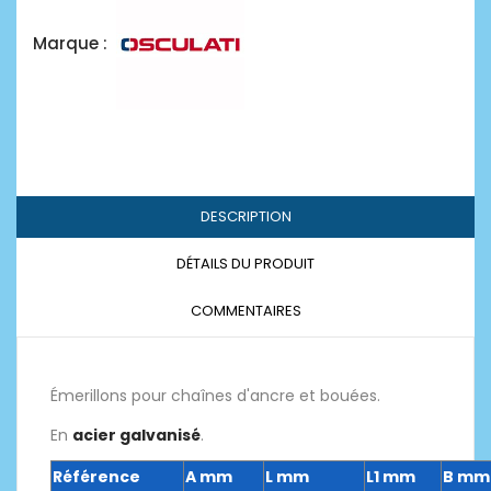
Marque :
DESCRIPTION
DÉTAILS DU PRODUIT
COMMENTAIRES
Émerillons pour chaînes d'ancre et bouées.
En
acier galvanisé
.
Référence
A mm
L mm
L1 mm
B mm