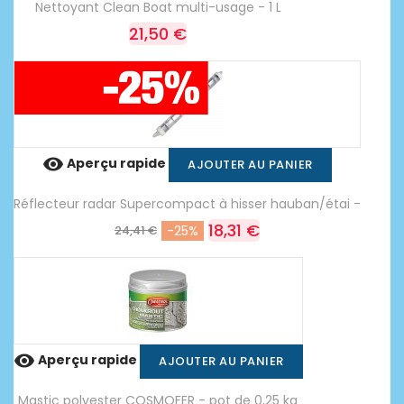
Nettoyant Clean Boat multi-usage - 1 L
21,50 €

Aperçu rapide
AJOUTER AU PANIER
Réflecteur radar Supercompact à hisser hauban/étai -
18,31 €
24,41 €
-25%

Aperçu rapide
AJOUTER AU PANIER
Mastic polyester COSMOFER - pot de 0,25 kg