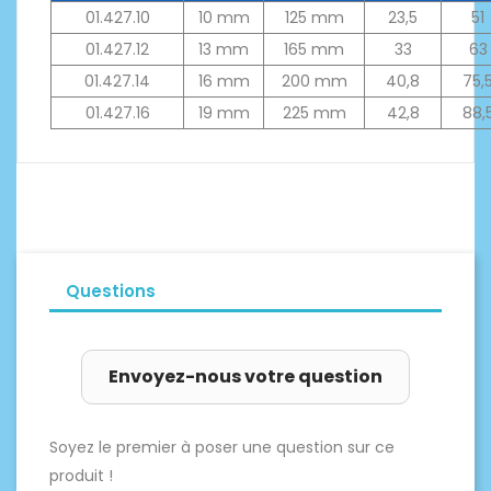
01.427.10
10 mm
125 mm
23,5
51
01.427.12
13 mm
165 mm
33
63
01.427.14
16 mm
200 mm
40,8
75,
01.427.16
19 mm
225 mm
42,8
88,
Questions
Envoyez-nous votre question
Soyez le premier à poser une question sur ce
produit !