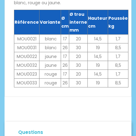
blanc, rouge ou jaune.
Ø trou
Ø
Hauteur
Poussée
Référence
Variante
interne
cm
cm
kg
mm
MOU0021
blanc
17
20
14,5
1,7
MOU0031
blanc
26
30
19
8,5
MOU0022
jaune
17
20
14,5
1,7
MOU0032
jaune
26
30
19
8,5
MOU0023
rouge
17
20
14,5
1,7
MOU0033
rouge
26
30
19
8,5
Questions