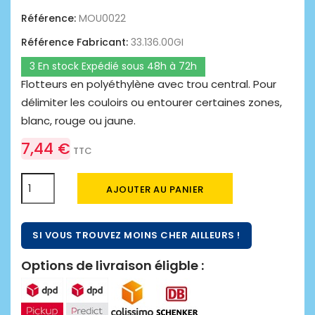
Référence:
MOU0022
Référence Fabricant:
33.136.00GI
3 En stock Expédié sous 48h à 72h
Flotteurs en polyéthylène avec trou central. Pour
délimiter les couloirs ou entourer certaines zones,
blanc, rouge ou jaune.
7,44 €
TTC
AJOUTER AU PANIER
SI VOUS TROUVEZ MOINS CHER AILLEURS !
Options de livraison éligble :