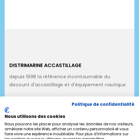
DISTRIMARINE ACCASTILLAGE
depuis 1998 la référence incontournable du
discount d'accastillage et d'équipement nautique
NOS PRODUITS
Politique de confidentialité
NOTRE SOCIÉTÉ
Nous utilisons des cookies
MON COMPTE
Nous pouvons les placer pour analyser les données de nos visiteurs,
améliorer notre site Web, afficher un contenu personnalisé et vous
faire vivre une expérience inoubliable. Pour plus d'informations sur
CONTACTEZ-NOUS
les cookies que nous utilisons, ouvrez les paramètres.