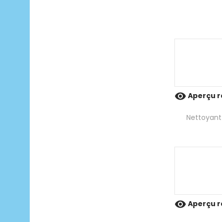

Aperçu r
Nettoyant 

Aperçu r