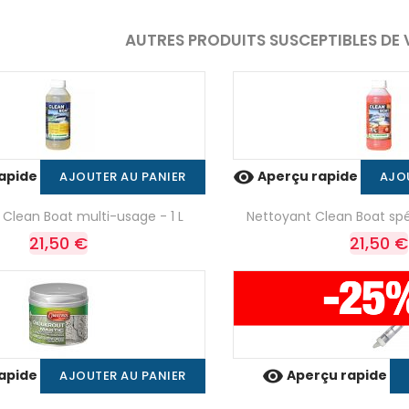
AUTRES PRODUITS SUSCEPTIBLES DE 

apide
Aperçu rapide
AJOUTER AU PANIER
AJO
Clean Boat multi-usage - 1 L
Nettoyant Clean Boat spéc
21,50 €
21,50 €

apide
Aperçu rapide
AJOUTER AU PANIER