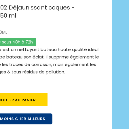
02 Déjaunissant coques -
750 ml
0ML
é sous 48h à 72h
 est un nettoyant bateau haute qualité idéal
re bateau son éclat. Il supprime également le
ue les traces de corrosion, mais également les
ges & tous résidus de pollution.
JOUTER AU PANIER
MOINS CHER AILLEURS !