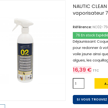
NAUTIC CLEAN 
vaporisateur 
Référence:
NC02-75
76 En stock Expédi
Déjaunissant Coque
pour redonner à vot
voile jaune ainsi q
algues, les coquilla
16,39 €
TTC
A
SI VOUS TROUVEZ 