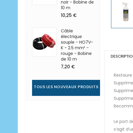
noir - Bobine de
10 m
10,25 €
Câble
électrique
souple - HO7V-
K - 2.5 mm² -
rouge - Bobine
DESCRIPTI
de 10 m
7,20 €
Restaure 
Supprime 
TOUS LES NOUVEAUX PRODUITS
Supprime 
Supprime 
Recommand
Le port d
s’agit d’