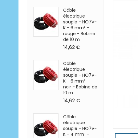
Câble
électrique
souple - HO7V-
K - 6 mm² -
rouge - Bobine
de 10 m
14,62 €
Câble
électrique
souple - HO7V-
K - 6 mm² -
noir - Bobine de
10 m
14,62 €
Câble
électrique
souple - HO7V-
K - 4 mm² -