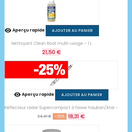

Aperçu rapide
AJOUTER AU PANIER
Nettoyant Clean Boat multi-usage - 1 L
21,50 €

Aperçu rapide
AJOUTER AU PANIER
Réflecteur radar Supercompact à hisser hauban/étai -
18,31 €
24,41 €
-25%