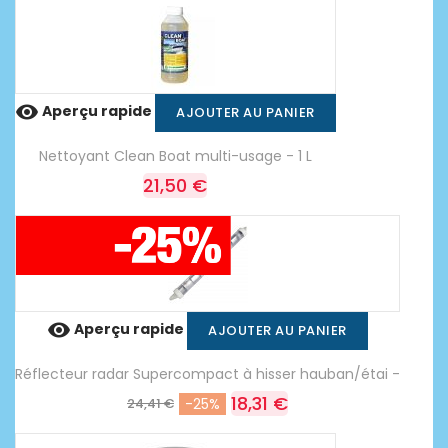

Aperçu rapide
AJOUTER AU PANIER
Nettoyant Clean Boat multi-usage - 1 L
21,50 €

Aperçu rapide
AJOUTER AU PANIER
Réflecteur radar Supercompact à hisser hauban/étai -
18,31 €
24,41 €
-25%