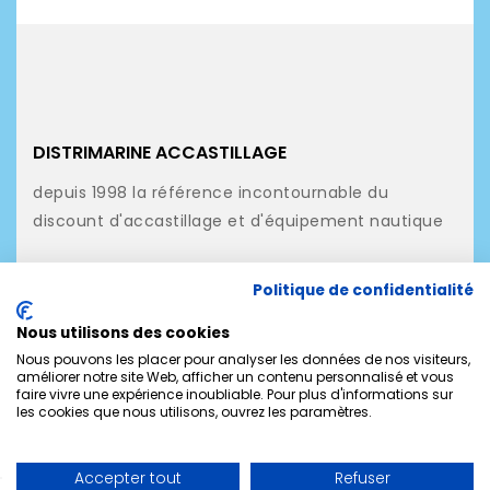
DISTRIMARINE ACCASTILLAGE
depuis 1998 la référence incontournable du
discount d'accastillage et d'équipement nautique
NOS PRODUITS
Politique de confidentialité
NOTRE SOCIÉTÉ
Nous utilisons des cookies
MON COMPTE
Nous pouvons les placer pour analyser les données de nos visiteurs,
améliorer notre site Web, afficher un contenu personnalisé et vous
faire vivre une expérience inoubliable. Pour plus d'informations sur
CONTACTEZ-NOUS
les cookies que nous utilisons, ouvrez les paramètres.
Accepter tout
Refuser