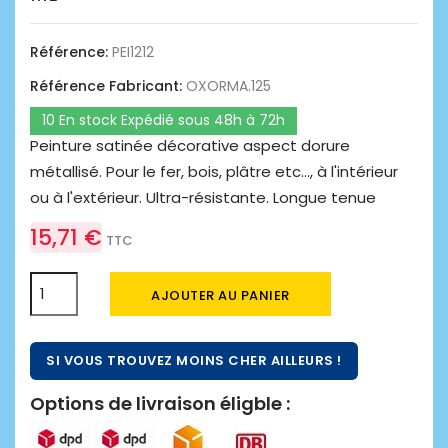
Référence:
PEI1212
Référence Fabricant:
OXORMA.125
10 En stock Expédié sous 48h à 72h
Peinture satinée décorative aspect dorure
métallisé. Pour le fer, bois, plâtre etc..., à l'intérieur
ou à l'extérieur. Ultra-résistante. Longue tenue
15,71 €
TTC
AJOUTER AU PANIER
SI VOUS TROUVEZ MOINS CHER AILLEURS !
Options de livraison éligble :