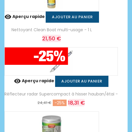

Aperçu rapide
AJOUTER AU PANIER
Nettoyant Clean Boat multi-usage - 1 L
21,50 €

Aperçu rapide
AJOUTER AU PANIER
Réflecteur radar Supercompact à hisser hauban/étai -
18,31 €
24,41 €
-25%