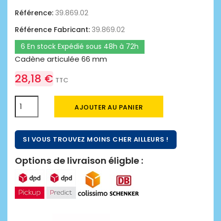
Référence:
39.869.02
Référence Fabricant:
39.869.02
6 En stock Expédié sous 48h à 72h
Cadène articulée 66 mm
28,18 €
TTC
AJOUTER AU PANIER
SI VOUS TROUVEZ MOINS CHER AILLEURS !
Options de livraison éligble :