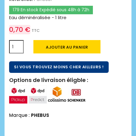
179 En stock Expédié sous 48h à 72h
Eau déminéralisée - 1 litre
0,70 €
TTC
AJOUTER AU PANIER
SI VOUS TROUVEZ MOINS CHER AILLEURS !
Options de livraison éligble :
Marque :
PHEBUS