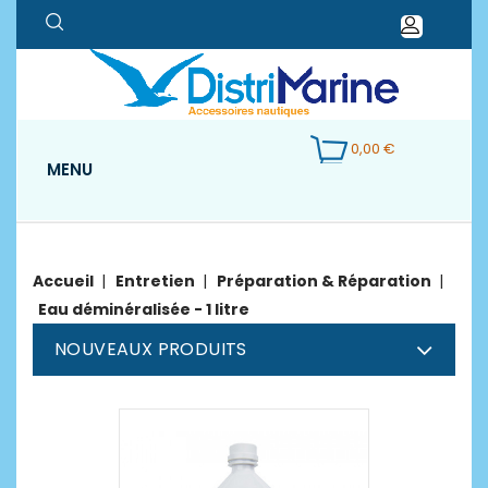
0,00 €
MENU
Accueil
Entretien
Préparation & Réparation
Eau déminéralisée - 1 litre
NOUVEAUX PRODUITS