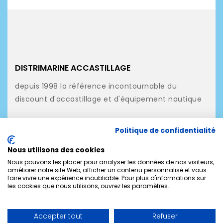
DISTRIMARINE ACCASTILLAGE
depuis 1998 la référence incontournable du
discount d'accastillage et d'équipement nautique
NOS PRODUITS
Politique de confidentialité
NOTRE SOCIÉTÉ
Nous utilisons des cookies
MON COMPTE
Nous pouvons les placer pour analyser les données de nos visiteurs,
améliorer notre site Web, afficher un contenu personnalisé et vous
faire vivre une expérience inoubliable. Pour plus d'informations sur
CONTACTEZ-NOUS
les cookies que nous utilisons, ouvrez les paramètres.
Accepter tout
Refuser