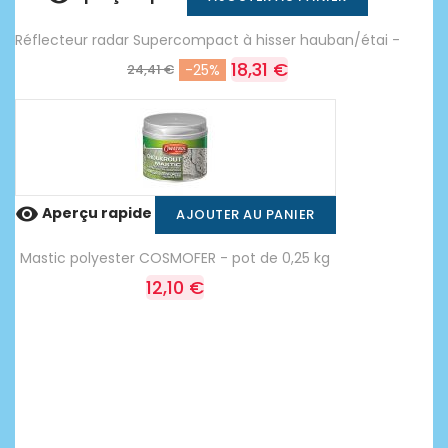
Réflecteur radar Supercompact à hisser hauban/étai -
18,31 €
24,41 €
-25%

Aperçu rapide
AJOUTER AU PANIER
Mastic polyester COSMOFER - pot de 0,25 kg
12,10 €