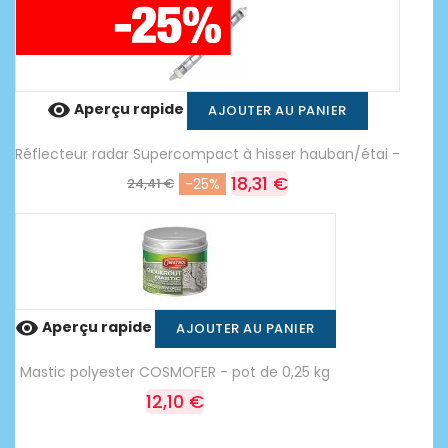

Aperçu rapide
AJOUTER AU PANIER
Réflecteur radar Supercompact à hisser hauban/étai -
18,31 €
24,41 €
-25%

Aperçu rapide
AJOUTER AU PANIER
Mastic polyester COSMOFER - pot de 0,25 kg
12,10 €