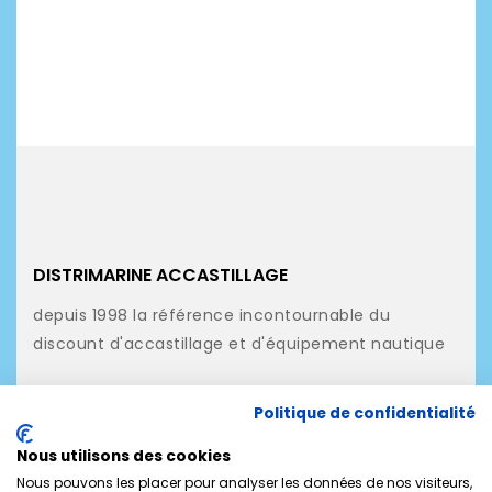
DISTRIMARINE ACCASTILLAGE
depuis 1998 la référence incontournable du
discount d'accastillage et d'équipement nautique
NOS PRODUITS
Politique de confidentialité
NOTRE SOCIÉTÉ
Nous utilisons des cookies
MON COMPTE
Nous pouvons les placer pour analyser les données de nos visiteurs,