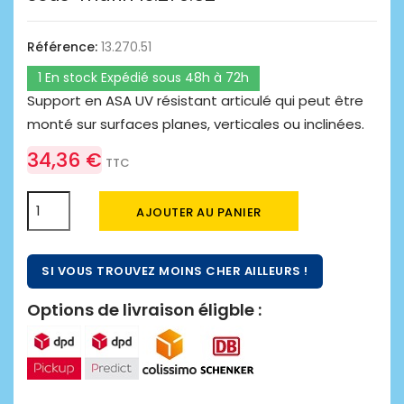
Référence:
13.270.51
1 En stock Expédié sous 48h à 72h
Support en ASA UV résistant articulé qui peut être
monté sur surfaces planes, verticales ou inclinées.
34,36 €
TTC
AJOUTER AU PANIER
SI VOUS TROUVEZ MOINS CHER AILLEURS !
Options de livraison éligble :