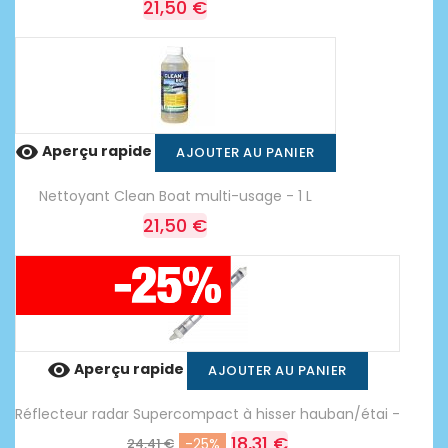
21,50 €

Aperçu rapide
AJOUTER AU PANIER
Nettoyant Clean Boat multi-usage - 1 L
21,50 €

Aperçu rapide
AJOUTER AU PANIER
Réflecteur radar Supercompact à hisser hauban/étai -
18,31 €
24,41 €
-25%