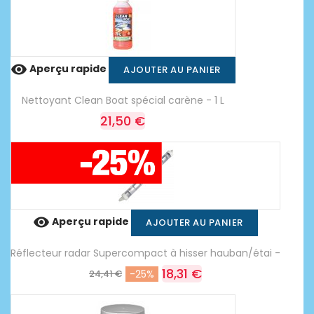

Aperçu rapide
AJOUTER AU PANIER
Nettoyant Clean Boat spécial carène - 1 L
21,50 €

Aperçu rapide
AJOUTER AU PANIER
Réflecteur radar Supercompact à hisser hauban/étai -
18,31 €
24,41 €
-25%