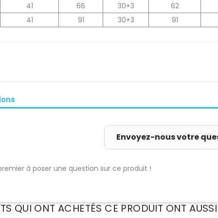
41
66
30+3
62
41
91
30+3
91
ions
Envoyez-nous votre que
premier à poser une question sur ce produit !
NTS QUI ONT ACHETÉS CE PRODUIT ONT AUSSI