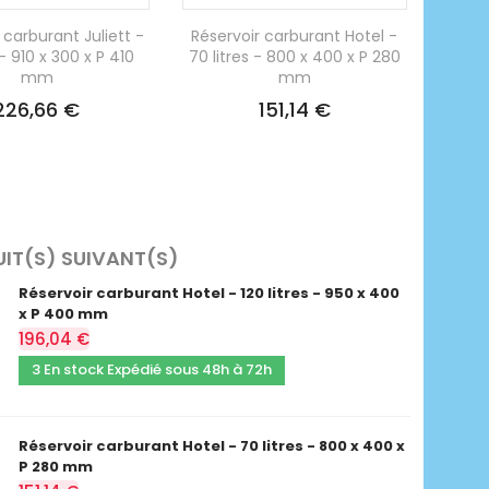
 carburant Juliett -
Réservoir carburant Hotel -
s - 910 x 300 x P 410
70 litres - 800 x 400 x P 280
mm
mm
226,66 €
151,14 €
UIT(S) SUIVANT(S)
Réservoir carburant Hotel - 120 litres - 950 x 400
x P 400 mm
196,04 €
3 En stock Expédié sous 48h à 72h
Réservoir carburant Hotel - 70 litres - 800 x 400 x
P 280 mm