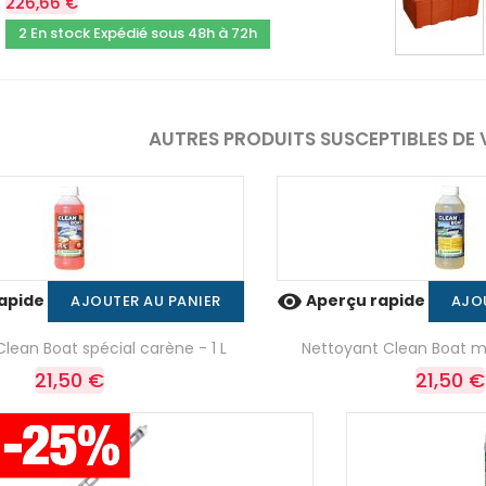
226,66 €
2 En stock Expédié sous 48h à 72h
AUTRES PRODUITS SUSCEPTIBLES DE 

apide
Aperçu rapide
AJOUTER AU PANIER
AJO
lean Boat spécial carène - 1 L
Nettoyant Clean Boat mu
21,50 €
21,50 €