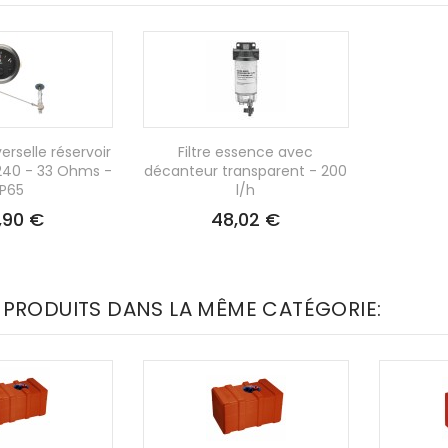
verselle réservoir
Filtre essence avec
240 - 33 Ohms -
décanteur transparent - 200
IP65
l/h
,90 €
48,02 €
 PRODUITS DANS LA MÊME CATÉGORIE: