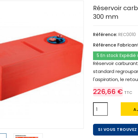
Réservoir carbur
300 mm
Référence:
REC0010
Référence Fabricant
5 En stock Expédié
Réservoir carburant 
standard regroupan
l'aspiration, le re
226,66 €
TTC
A
SI VOUS TROUVEZ 