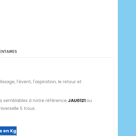
NTAIRES
ge, l'évent, l'aspiration, le retour et
es semblables à notre référence
JAU0121
ou
iverselle 5 trous.
s en Kg