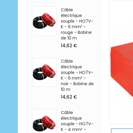
Câble
électrique
souple - HO7V-
K - 6 mm² -
rouge - Bobine
de 10 m
14,62 €
Câble
électrique
souple - HO7V-
K - 6 mm² -
noir - Bobine de
10 m
14,62 €
Câble
électrique
souple - HO7V-
K - 4 mm² -