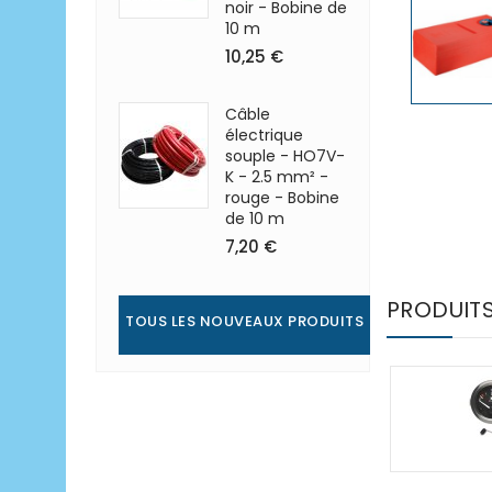
noir - Bobine de
10 m
10,25 €
Câble
électrique
souple - HO7V-
K - 2.5 mm² -
rouge - Bobine
de 10 m
7,20 €
PRODUIT
TOUS LES NOUVEAUX PRODUITS