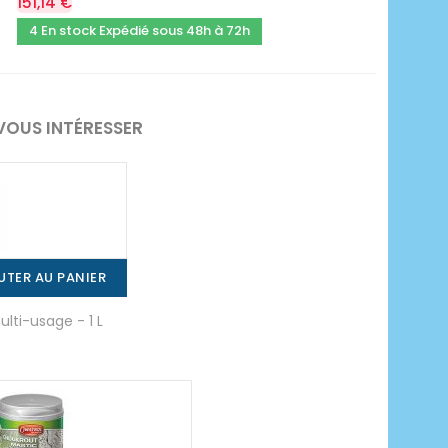
151,14 €
4 En stock Expédié sous 48h à 72h
VOUS INTÉRESSER
UTER AU PANIER
lti-usage - 1 L