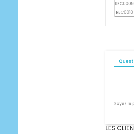
REC0009
REC0010
Quest
Soyez le 
LES CLIE