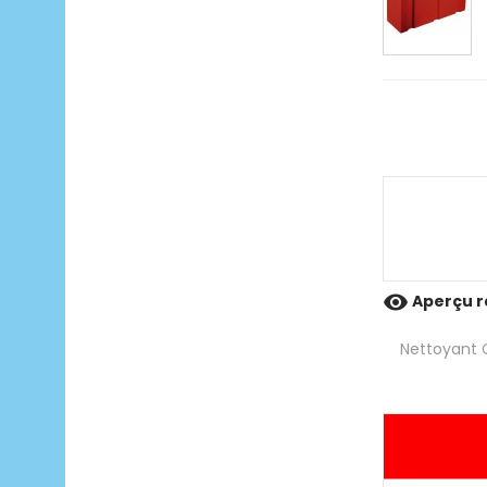

Aperçu r
Nettoyant C