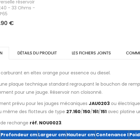
verselle réservoir
240 - 33 Ohms -
IP65
,90 €
ON
DÉTAILS DU PRODUIT
LES FICHIERS JOINTS
COMME
 carburant en eltex orange pour essence ou diesel.
une plaque technique standard regroupant le bouchon de remplissa
ement pour une jauge. Réservoir non cloisonné.
ent prévu pour les jauges mécaniques
JAU0203
ou électriqu
ou même des flotteurs de type
27.160
/
150
/
161
/
151
avec platine un
 de rechange
réf. NOU0023
.
Profondeur cm
Largeur cm
Hauteur cm
Contenance l
Poid